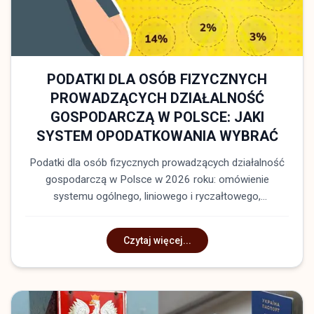
PODATKI DLA OSÓB FIZYCZNYCH
PROWADZĄCYCH DZIAŁALNOŚĆ
GOSPODARCZĄ W POLSCE: JAKI
SYSTEM OPODATKOWANIA WYBRAĆ
Podatki dla osób fizycznych prowadzących działalność
gospodarczą w Polsce w 2026 roku: omówienie
systemu ogólnego, liniowego i ryczałtowego,
uwzględnienie składek ZUS oraz rejestracja VAT z
Międzynarodową Kancelarią Prawną Zahist
Czytaj więcej...