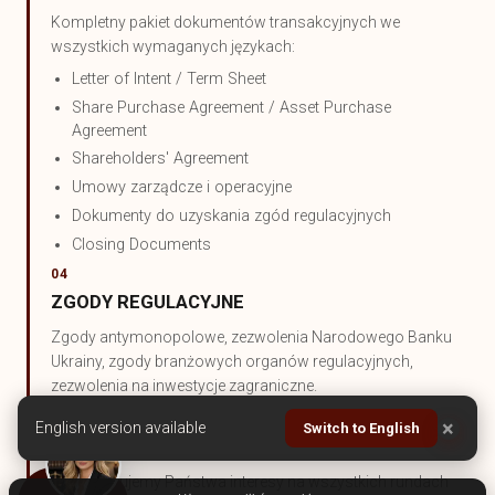
Kompletny pakiet dokumentów transakcyjnych we
wszystkich wymaganych językach:
Letter of Intent / Term Sheet
Share Purchase Agreement / Asset Purchase
Agreement
Shareholders' Agreement
Umowy zarządcze i operacyjne
Dokumenty do uzyskania zgód regulacyjnych
Closing Documents
04
ZGODY REGULACYJNE
Zgody antymonopolowe, zezwolenia Narodowego Banku
Ukrainy, zgody branżowych organów regulacyjnych,
zezwolenia na inwestycje zagraniczne.
05
×
English version available
Switch to English
NEGOCJACJE I ZAMKNIĘCIE TRANSAKCJI
Reprezentujemy Państwa interesy na wszystkich rundach