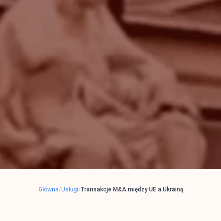
Główna
/
Usługi
/
Transakcje M&A między UE a Ukrainą