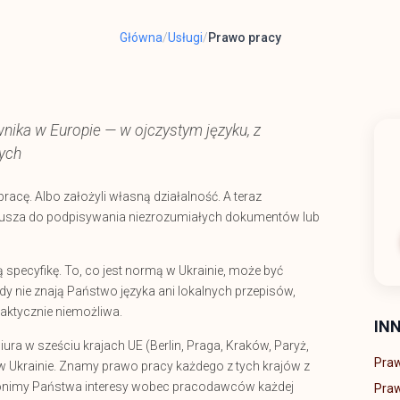
Główna
/
Usługi
/
Prawo pracy
ika w Europie — w ojczystym języku, z
ych
pracę. Albo założyli własną działalność. A teraz
musza do podpisywania niezrozumiałych dokumentów lub
specyfikę. To, co jest normą w Ukrainie, może być
dy nie znają Państwo języka ani lokalnych przepisów,
aktycznie niemożliwa.
IN
ra w sześciu krajach UE (Berlin, Praga, Kraków, Paryż,
Praw
w Ukrainie. Znamy prawo pracy każdego z tych krajów z
ronimy Państwa interesy wobec pracodawców każdej
Praw