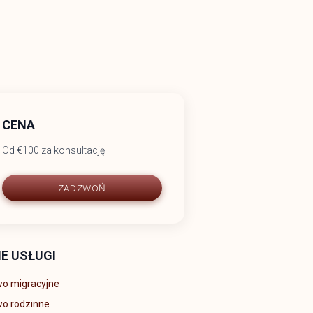
CENA
Od €100 za konsultację
ZADZWOŃ
NE USŁUGI
o migracyjne
o rodzinne