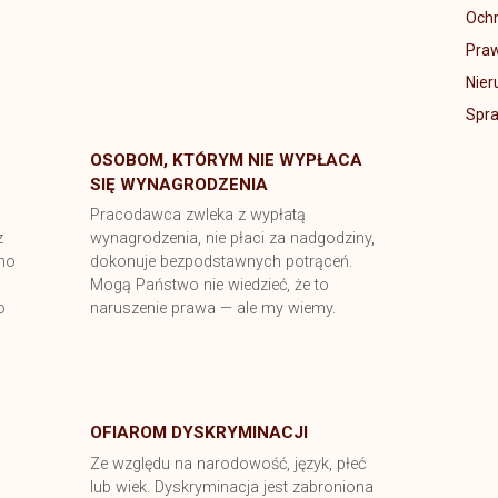
Ochr
Praw
Nier
Spra
OSOBOM, KTÓRYM NIE WYPŁACA
SIĘ WYNAGRODZENIA
Pracodawca zwleka z wypłatą
z
wynagrodzenia, nie płaci za nadgodziny,
no
dokonuje bezpodstawnych potrąceń.
Mogą Państwo nie wiedzieć, że to
o
naruszenie prawa — ale my wiemy.
OFIAROM DYSKRYMINACJI
Ze względu na narodowość, język, płeć
lub wiek. Dyskryminacja jest zabroniona