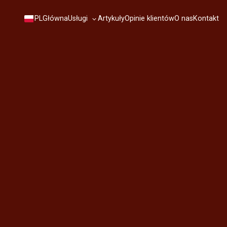
Usługi
PL
Główna
Artykuły
Opinie klientów
O nas
Kontakt