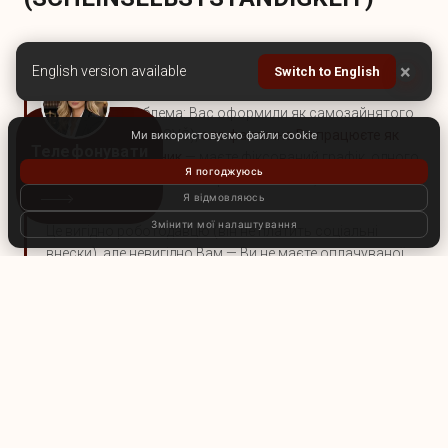
01
×
English version available
Switch to English
ЯК РОЗПІЗНАТИ ПРОБЛЕМУ
Поширена проблема: Вас оформили як самозайнятого
(ФОП, freelancer, OSVČ),
але фактично Ви працюєте як
Ми використовуємо файли cookie
найманий працівник
— маєте фіксований графік, одного
Я погоджуюсь
замовника, працюєте в офісі замовника, не маєте
Я відмовляюсь
власних клієнтів.
Змінити мої налаштування
Це вигідно роботодавцю (він не платить соціальні
внески), але невигідно Вам — Ви не маєте оплачуваної
відпустки, лікарняного, захисту від звільнення.
02
ЩО ВАМ НАЛЕЖИТЬ
У всіх країнах ЄС удавана самозайнятість незаконна.
Якщо суд визнає відносини трудовими, роботодавець
зобов'язаний:
Доплатити соціальні внески за весь період