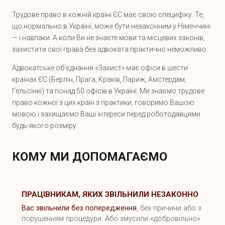
Трудове право в кожній країні ЄС має свою специфіку. Те,
що нормально в Україні, може бути незаконним у Німеччині
— і навпаки. А коли Ви не знаєте мови та місцевих законів,
захистити свої права без адвоката практично неможливо.
Адвокатське об'єднання «Захист» має офіси в шести
країнах ЄС (Берлін, Прага, Краків, Париж, Амстердам,
Гельсінкі) та понад 50 офісів в Україні. Ми знаємо трудове
право кожної з цих країн з практики, говоримо Вашою
мовою і захищаємо Ваші інтереси перед роботодавцями
будь-якого розміру.
КОМУ МИ ДОПОМАГАЄМО
ПРАЦІВНИКАМ, ЯКИХ ЗВІЛЬНИЛИ НЕЗАКОННО
Вас звільнили без попередження
, без причини або з
порушенням процедури. Або змусили «добровільно»