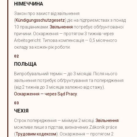
НІМЕЧЧИНА
Закон про захист від звільнення
(
Kündigungsschutzgesetz
) діє на підприємствах з понад
10 працівниками.
Звільнення
потребує обґрунтованої
причини. Оскарження — протягом 3 тижнів через
Arbeitsgericht. Типова компенсація — 0,5 місячного
окладу за кожен рік роботи.
02
ПОЛЬЩА
Випробувальний термін — до 3 місяців. Після нього
звільнення потребує обґрунтування та попередження
(від 2 тижнів до 3 місяців залежно від стажу).
Оскарження — через Sąd Pracy
.
03
ЧЕХІЯ
Строк попередження — мінімум 2 місяці.
Звільнення
можливе лише з підстав, визначених Zákoník práce
(
Трудовим кодексом
). Оскарження — протягом 2