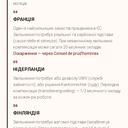
місяців.
04
ФРАНЦІЯ
Один із найсильніших захистів працівника в ЄС.
Звільнення потребує реальної та серйозної підстави
(cause réelle et sérieuse). При незаконному звільненні
компенсація може сягати 20 місячних окладів.
Оскарження — через Conseil de prud'hommes
.
05
НІДЕРЛАНДИ
Звільнення потребує або дозволу UWV (службі
зайнятості), або рішення Kantonrechter (суду). Перехідна
компенсація (transitievergoeding) — 1/3 місячного окладу
за кожен рік роботи.
06
ФІНЛЯНДІЯ
Звільнення потребує вагомої підстави (asiallinen ja