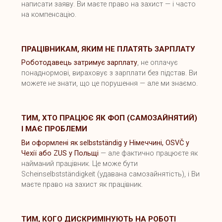
написати заяву. Ви маєте право на захист — і часто
на компенсацію.
ПРАЦІВНИКАМ, ЯКИМ НЕ ПЛАТЯТЬ ЗАРПЛАТУ
Роботодавець затримує зарплату
, не оплачує
понаднормові, вираховує з зарплати без підстав. Ви
можете не знати, що це порушення — але ми знаємо.
ТИМ, ХТО ПРАЦЮЄ ЯК ФОП (САМОЗАЙНЯТИЙ)
І МАЄ ПРОБЛЕМИ
Ви оформлені як selbstständig у Німеччині, OSVČ у
Чехії або ZUS у Польщі
— але фактично працюєте як
найманий працівник. Це може бути
Scheinselbstständigkeit (удавана самозайнятість), і Ви
маєте право на захист як працівник.
ТИМ, КОГО ДИСКРИМІНУЮТЬ НА РОБОТІ