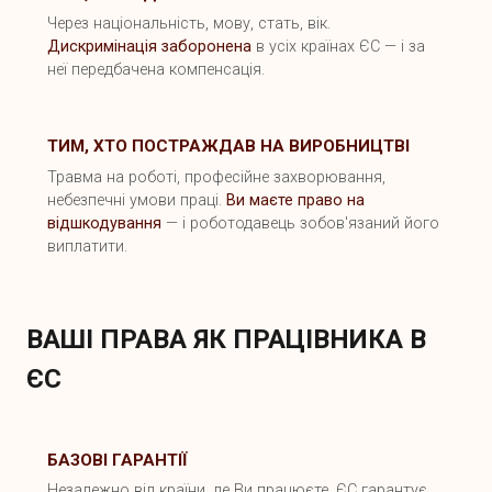
Через національність, мову, стать, вік.
Дискримінація заборонена
в усіх країнах ЄС — і за
неї передбачена компенсація.
ТИМ, ХТО ПОСТРАЖДАВ НА ВИРОБНИЦТВІ
Травма на роботі, професійне захворювання,
небезпечні умови праці.
Ви маєте право на
відшкодування
— і роботодавець зобов'язаний його
виплатити.
ВАШІ ПРАВА ЯК ПРАЦІВНИКА В
ЄС
БАЗОВІ ГАРАНТІЇ
Незалежно від країни, де Ви працюєте, ЄС гарантує