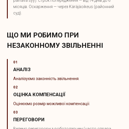
painava syy). Строк попередження — від 14 днів до 6
місяців. Оскарження — через Käräjäoikeus (районний
суд).
ЩО МИ РОБИМО ПРИ
НЕЗАКОННОМУ ЗВІЛЬНЕННІ
01
АНАЛІЗ
Аналізуємо законність звільнення
.
02
ОЦІНКА КОМПЕНСАЦІЇ
Оцінюємо розмір можливої компенсації
.
03
ПЕРЕГОВОРИ
Ведемо переговори з роботодавцем (часто справа