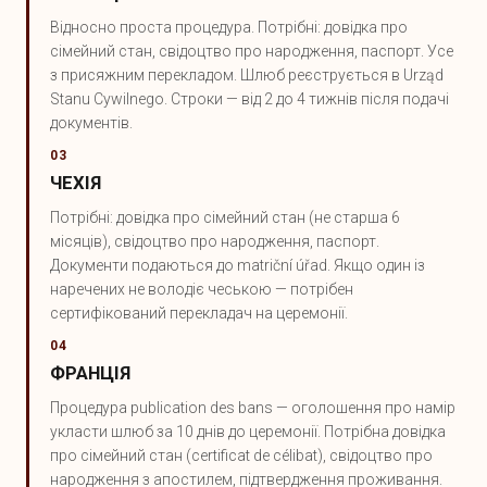
Відносно проста процедура. Потрібні: довідка про
сімейний стан, свідоцтво про народження, паспорт. Усе
з присяжним перекладом. Шлюб реєструється в Urząd
Stanu Cywilnego. Строки — від 2 до 4 тижнів після подачі
документів.
03
ЧЕХІЯ
Потрібні: довідка про сімейний стан (не старша 6
місяців), свідоцтво про народження, паспорт.
Документи подаються до matriční úřad. Якщо один із
наречених не володіє чеською — потрібен
сертифікований перекладач на церемонії.
04
ФРАНЦІЯ
Процедура publication des bans — оголошення про намір
укласти шлюб за 10 днів до церемонії. Потрібна довідка
про сімейний стан (certificat de célibat), свідоцтво про
народження з апостилем, підтвердження проживання.