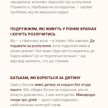
народження, можливо свідоцтво про розлучення.
Отримати їх, перебуваючи за кордоном, — окрема
проблема, яку ми вирішуємо щодня.
ПОДРУЖЖЯМ, ЯКІ ЖИВУТЬ У РІЗНИХ КРАЇНАХ
І ХОЧУТЬ РОЗЛУЧИТИСЬ
Він — у Німеччині, вона — в Україні. Або навпаки.
Де
подавати на розлучення
, коли подружжя живе в
різних країнах? Яке право буде застосовуватись до
поділу майна? Це не теоретичне питання — від
відповіді залежить, хто що отримає.
БАТЬКАМ, ЯКІ БОРЮТЬСЯ ЗА ДИТИНУ
Один з батьків
вивіз дитину за кордон без згоди
іншого
. Або обидва батьки за кордоном, але не
можуть домовитись, з ким жити дитині.
Міжнародні
спори про дітей
— одна з найскладніших і
найболючіших категорій справ.