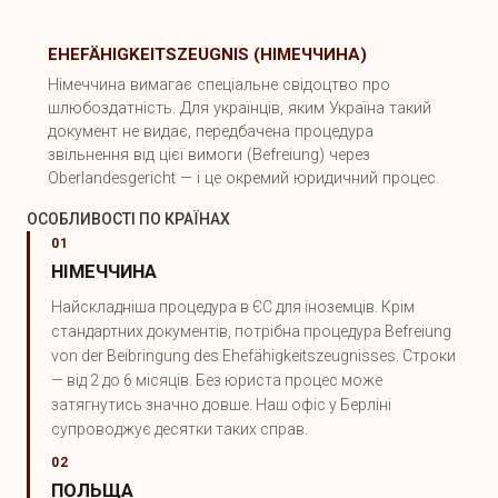
EHEFÄHIGKEITSZEUGNIS (НІМЕЧЧИНА)
Німеччина вимагає спеціальне свідоцтво про
шлюбоздатність. Для українців, яким Україна такий
документ не видає, передбачена процедура
звільнення від цієї вимоги (Befreiung) через
Oberlandesgericht — і це окремий юридичний процес.
ОСОБЛИВОСТІ ПО КРАЇНАХ
01
НІМЕЧЧИНА
Найскладніша процедура в ЄС для іноземців. Крім
стандартних документів, потрібна процедура Befreiung
von der Beibringung des Ehefähigkeitszeugnisses. Строки
— від 2 до 6 місяців. Без юриста процес може
затягнутись значно довше. Наш офіс у Берліні
супроводжує десятки таких справ.
02
ПОЛЬЩА