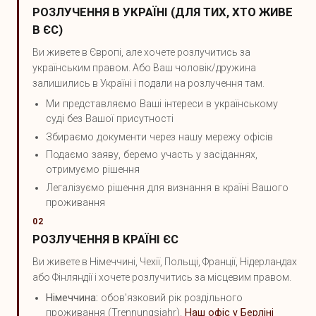
РОЗЛУЧЕННЯ В УКРАЇНІ (ДЛЯ ТИХ, ХТО ЖИВЕ
В ЄС)
Ви живете в Європі, але хочете розлучитись за
українським правом. Або Ваш чоловік/дружина
залишились в Україні і подали на розлучення там.
Ми представляємо Ваші інтереси в українському
суді без Вашої присутності
Збираємо документи через нашу мережу офісів
Подаємо заяву, беремо участь у засіданнях,
отримуємо рішення
Легалізуємо рішення для визнання в країні Вашого
проживання
02
РОЗЛУЧЕННЯ В КРАЇНІ ЄС
Ви живете в Німеччині, Чехії, Польщі, Франції, Нідерландах
або Фінляндії і хочете розлучитись за місцевим правом.
Німеччина:
обов'язковий рік роздільного
проживання (Trennungsjahr).
Наш офіс у Берліні