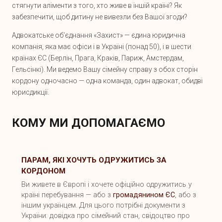
стягнути аліменти з того, хто живе в іншій країні? Як
забезпечити, щоб дитину не вивезли без Вашої згоди?
Адвокатське об'єднання «Захист» — єдина юридична
компанія, яка має офіси і в Україні (понад 50), і в шести
країнах ЄС (Берлін, Прага, Краків, Париж, Амстердам,
Гельсінкі). Ми ведемо Вашу сімейну справу з обох сторін
кордону одночасно — одна команда, один адвокат, обидві
юрисдикції.
КОМУ МИ ДОПОМАГАЄМО
ПАРАМ, ЯКІ ХОЧУТЬ ОДРУЖИТИСЬ ЗА
КОРДОНОМ
Ви живете в Європі і хочете офіційно одружитись у
країні перебування — або з
громадянином ЄС
, або з
іншим українцем. Для цього потрібні документи з
України: довідка про сімейний стан, свідоцтво про