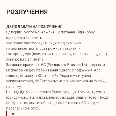
РОЗЛУЧЕННЯ
ДЕ ПОДАВАТИ НА РОЗЛУЧЕННЯ
Це перше і часто найважливіше питання. Від вибору
юрисдикції залежить:
яке право застосовується до поділу майна
як визначається місце проживання дитини
яка процедура (швидка чи тривала, судова чи позасудова)
який розмір аліментів
Загальне правило в ЄС (Регламент Brussels IIb):
подавати
можна за місцем проживання одного з подружжя. Але
якщо один живе в ЄС, а інший в Україні — ситуація
ускладнюється, бо Регламент не поширюється на Україну
напряму.
Наш підхід:
ми аналізуємо Вашу ситуацію і рекомендуємо
юрисдикцію, яка максимально захищає Ваші інтереси. Іноді
вигідніше подавати в Україні, іноді — в країні ЄС. Іноді —
паралельно в обох.
01