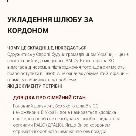
УКЛАДЕННЯ ШЛЮБУ ЗА
КОРДОНОМ
ЧОМУ ЦЕ СКЛАДНІШЕ, НІЖ ЗДАЄТЬСЯ
Одружитись у Європі, будучи громадянином України, — це не
просто прийти до місцевого ЗАГСу. Кожна країна ЄС
вимагає від іноземців підтвердження того, що вони мають
право вступити в шлюб. А це означає документи з України —
і саме тут починаються проблеми.
ЯКІ ДОКУМЕНТИ ПОТРІБНІ
ДОВІДКА ПРО СІМЕЙНИЙ СТАН
Головний документ, без якого шлюб у ЄС
неможливий. В Україні вона називається «довідка
про те, що особа не перебуває у шлюбі» і видається
органами РАЦС (ДРАЦС). Якщо Ви за кордоном —
отримати її особисто неможливо без поїздки.