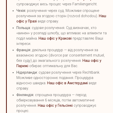
супроводжує весь процес через Familiengericht.
Чехія:
розлучення через суд. Можливе спрощене
розлучення за згодою сторін (rozvod dohodou).
Наш
офіс у Празі
веде справу.
Польща:
судове розлучення. Суд визначає, хто
«винен» у розпаді шлюбу, що впливає на аліменти та
поділ майна.
Наш офіс у Кракові
представляє Ваші
інтереси.
Франція:
декілька процедур — від розлучення за
взаємною згодою (divorce par consentement mutuel,
без суду) до змагального розлучення.
Наш офіс у
Парижі
обирає оптимальну для Вас.
Нідерланди:
судове розлучення через Rechtbank.
Можливе одностороннє подання. Процедура
відносно швидка.
Наш офіс в Амстердамі
веде
справу.
Фінляндія:
спрощена процедура — період
обмірковування 6 місяців, потім автоматичне
розлучення.
Наш офіс у Гельсінкі
супроводжує
процес.