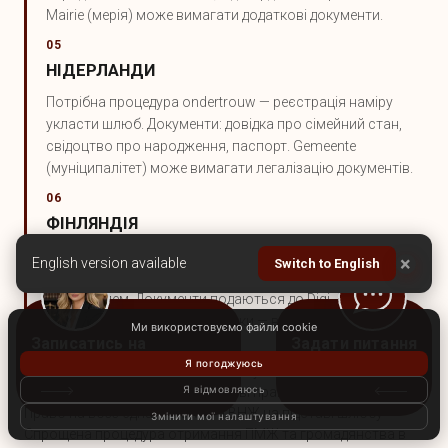
Mairie (мерія) може вимагати додаткові документи.
05
НІДЕРЛАНДИ
Потрібна процедура ondertrouw — реєстрація наміру
укласти шлюб. Документи: довідка про сімейний стан,
свідоцтво про народження, паспорт. Gemeente
(муніципалітет) може вимагати легалізацію документів.
06
ФІНЛЯНДІЯ
Потрібна довідка про відсутність перешкод для шлюбу
×
English version available
Switch to English
(avioliittoeste). Для іноземців — довідка про сімейний стан
з апостилем. Документи подаються до Digi- ja
väestötietovirasto (DVV). Строки — від 1 до 3 тижнів.
Ми використовуємо файли cookie
ШЛЮБ З ГРОМАДЯНИНОМ ЄС
Я погоджуюсь
Окрема категорія — коли Ви одружуєтесь із громадянином
Я відмовляюсь
країни ЄС. Це може дати додаткові права:
Право на возз'єднання сім'ї та ВНЖ на підставі шлюбу
Змінити мої налаштування
Спрощена процедура отримання ПМЖ та громадянства в