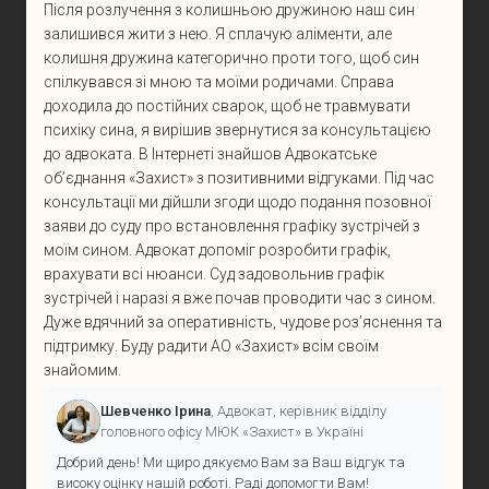
Після розлучення з колишньою дружиною наш син
залишився жити з нею. Я сплачую аліменти, але
колишня дружина категорично проти того, щоб син
спілкувався зі мною та моїми родичами. Справа
доходила до постійних сварок, щоб не травмувати
психіку сина, я вирішив звернутися за консультацією
до адвоката. В Інтернеті знайшов Адвокатське
об’єднання «Захист» з позитивними відгуками. Під час
консультації ми дійшли згоди щодо подання позовної
заяви до суду про встановлення графіку зустрічей з
моїм сином. Адвокат допоміг розробити графік,
врахувати всі нюанси. Суд задовольнив графік
зустрічей і наразі я вже почав проводити час з сином.
Дуже вдячний за оперативність, чудове роз’яснення та
підтримку. Буду радити АО «Захист» всім своїм
знайомим.
Шевченко Ірина
, Адвокат, керівник відділу
головного офісу МЮК «Захист» в Україні
Добрий день! Ми щиро дякуємо Вам за Ваш відгук та
високу оцінку нашій роботі. Раді допомогти Вам!