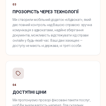
03
ПРОЗОРІСТЬ ЧЕРЕЗ ТЕХНОЛОГІЇ
Ми створили мобільний додаток «єАдвокат», який
дає повний контроль над Вашою справою: зручна
комунікація з адвокатами, надійне зберігання
документів, можливість відстежувати хід справи
онлайн у будь-який час. Ваші дані захищені —
доступу не мають ні держава, ні треті особи.
04
ДОСТУПНІ ЦІНИ
Ми пропонуємо прозорі фіксовані пакети послуг,
щоб Ви знали вартість наперед. Для складних