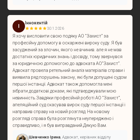
Іннокентій
І
30.1.2026
Я хочу висловити свою подяку АО "Захист" за
професійну допомогу в оскаржені вироку суду. Я був
засуджений за злочин, якого не вчинив. але я не мав
достатніх юридичних знань і досвіду, тому звернувся
за юридичною допомогою до адвоката АО"Захист".
Адвокат провела ретельний аналіз матеріалів справи і
виявила ряд порушень закону, які були допущені судом
першої інстанції. Адвокат також допомогла мені
зібрати додаткові докази, які підтверджували мою
невинність.Завдяки професійній роботі АО "Захист",
апеляційний суд скасував вирок суду першої інстанції і
направив справу на новий розгляд. На новому
розгляді справа була розглянута неупереджено і
справедливо, і я був виправданий.Дякую Вам.
Шевченко Ірина
, Адвокат, керівник відділу