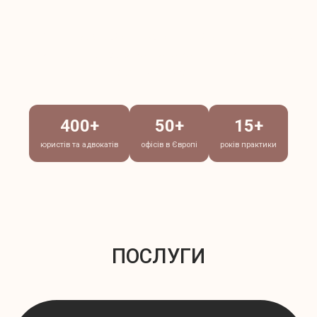
«Захист» - міжнародна юридична компанія з надання
консультацій та правової допомоги, яка має понад 50
офісів в Європі.
400+
50+
15+
юристів та адвокатів
офісів в Європі
років практики
ПОСЛУГИ