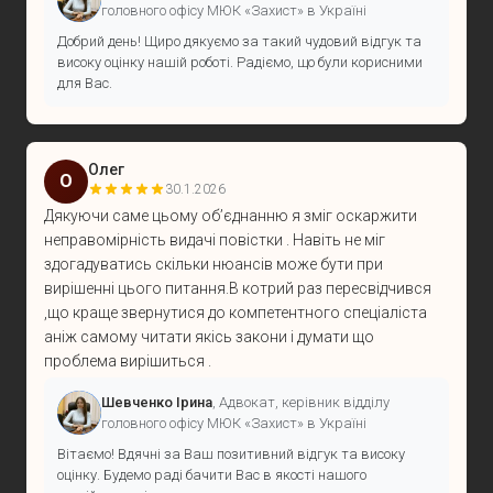
головного офісу МЮК «Захист» в Україні
Добрий день! Щиро дякуємо за такий чудовий відгук та
високу оцінку нашій роботі. Радіємо, що були корисними
для Вас.
Олег
О
30.1.2026
Дякуючи саме цьому обʼєднанню я зміг оскаржити
неправомірність видачі повістки . Навіть не міг
здогадуватись скільки нюансів може бути при
вирішенні цього питання.В котрий раз пересвідчився
,що краще звернутися до компетентного спеціаліста
аніж самому читати якісь закони і думати що
проблема вирішиться .
Шевченко Ірина
, Адвокат, керівник відділу
головного офісу МЮК «Захист» в Україні
Вітаємо! Вдячні за Ваш позитивний відгук та високу
оцінку. Будемо раді бачити Вас в якості нашого