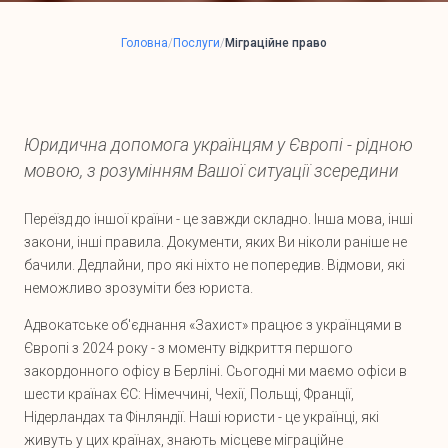
Головна
/
Послуги
/
Міграційне право
Юридична допомога українцям у Європі - рідною
мовою, з розумінням Вашої ситуації зсередини
Переїзд до іншої країни - це завжди складно. Інша мова, інші
закони, інші правила. Документи, яких Ви ніколи раніше не
бачили. Дедлайни, про які ніхто не попередив. Відмови, які
неможливо зрозуміти без юриста.
Адвокатське об'єднання «Захист» працює з українцями в
Європі з 2024 року - з моменту відкриття першого
закордонного офісу в Берліні. Сьогодні ми маємо офіси в
шести країнах ЄС: Німеччині, Чехії, Польщі, Франції,
Нідерландах та Фінляндії. Наші юристи - це українці, які
живуть у цих країнах, знають місцеве міграційне