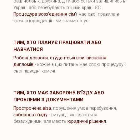
Ваш чоловік, дружина, діти або батьки залишились в
Україні або перебувають в іншій країні ЄС.
Процедура возз'єднання сім'ї
має свої правила в
кожній юрисдикції - ми знаємо їх усі.
ТИМ, ХТО ПЛАНУЄ ПРАЦЮВАТИ АБО
НАВЧАТИСЯ
Робочі дозволи
,
студентські візи
,
визнання
дипломів
- кожне з цих питань має свою процедуру і
свої підводні камені.
ТИМ, ХТО МАЄ ЗАБОРОНУ В'ЇЗДУ АБО
ПРОБЛЕМИ З ДОКУМЕНТАМИ
Прострочена віза
, порушення умов перебування,
заборона в'їзду
- ситуації, які здаються
безвихідними, але мають
юридичні рішення
.