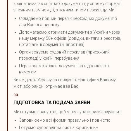
країна вимагає свій набір документів, у своєму форматі,
з певним терміном дії, з певним типом перекладу. Ми:
Складаємо повний перелік необхідних документів
для Вашого випадку
Допомагаємо отримати документи з України через
нашу мережу 50+ офісів (довідки, витяги з реєстрів,
нотаріальні документи, апостилі)
Організовуємо судовий переклад (присяжний
переклад) у країні перебування
Перевіряємо кожен документ на відповідність
вимогам
Ви не їдете в Україну за довідкою. Наш офіс у Вашому
місті або районі отримає її за Вас.
03
ПІДГОТОВКА ТА ПОДАЧА ЗАЯВИ
Ми готуємо заяву так, щоб мінімізувати ризик відмови:
Заповнюємо всі форми правильно і повністю
Готуємо супровідний лист з юридичним