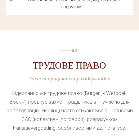
відповідь від досвідченого
юриста
.
подружжя
Російськомовний адвокат
в
Нідерландах
,
знайомий з менталітетом українських клієнтів,
швидше вибудовує довіру і точніше оцінює
перспективи справи. Команда «Захист» поєднує
знання голландського
права
з розумінням культури
03
клієнтів з України.
ТРУДОВЕ ПРАВО
Захист працівників у Нідерландах
ЮРИСТ З МІЖНАРОДНОГО
ПРАВА В НІДЕРЛАНДАХ —
Нідерландське трудове право (Burgerlijk Wetboek,
ОНЛАЙН ТА ОЧНО
Boek 7) поєднує захист працівників з гнучкістю для
роботодавців. Українці часто стикаються з нюансами
Юрист
з
міжнародного права
потрібен, коли
CAO (колективні договори), розрахунком
справа стосується законодавства кількох країн:
transitievergoeding, особливостями ZZP-статусу.
міжнародне
усиновлення, трансграничні спори або