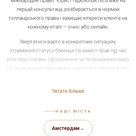
міжнародне право. Юрист підключається вже на
першій консультації, розбирається в нормах
голландського права і захищає інтереси клієнта на
кожному етапі — очно або онлайн.
Звертатися варто в конкретних ситуаціях:
отримання статусу біженця та захист прав під час
розгляду справи; оформлення чи продовження виду
на проживання; звільнення, невиплата зарплати або
порушення трудового договору; розлучення,
розподіл майна та питання опіки над дітьми. Без
Читати більше
підтримки розібратися в місцевому праві самостійно
майже неможливо, тому за консультацією варто
звертатися якомога раніше — кожен адвокат
НАШІ МІСТА
враховує специфіку справи клієнта.
Амстердам
→