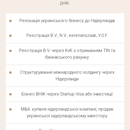
днів.
Релокація українського бізнесу до Нідерландів
Реєстрація B.V., N.V., eenmanszaak, V.O.F.
Реєстрація B.V. через KvK з отриманням TIN та
банківського рахунку
Структурування міжнародного холдингу через
Нідерланди
Бізнес-ВНЖ через Startup Visa або інвестиції
M&A: купівля нідерландської компанії, продаж
української нідерландському інвестору