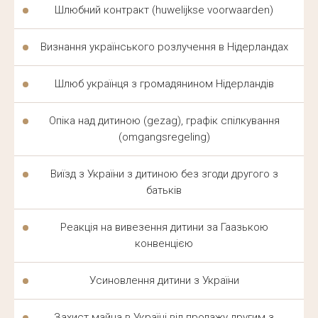
Шлюбний контракт (huwelijkse voorwaarden)
захищає інтереси клієнта в суді.
Юрист
Визнання українського розлучення в Нідерландах
з
сімейних
справ допомагає з розлученням,
розподілом майна, аліментами та батьківськими
Шлюб українця з громадянином Нідерландів
правами
. Кожна справа вимагає точного знання
місцевих процедур і роз'яснення клієнту його
прав
Опіка над дитиною (gezag), графік спілкування
зрозумілою мовою.
(omgangsregeling)
РОСІЙСЬКОМОВНИЙ АДВОКАТ
Виїзд з України з дитиною без згоди другого з
батьків
В НІДЕРЛАНДАХ — ЧОМУ ЦЕ
ВАЖЛИВО
Реакція на вивезення дитини за Гаазькою
конвенцією
Співпраця з таким
адвокатом
знімає мовний бар'єр
і ризик втрати деталей під час перекладу. Клієнт
Усиновлення дитини з України
описує ситуацію рідною мовою і отримує точну
Захист майна в Україні від продажу другим з