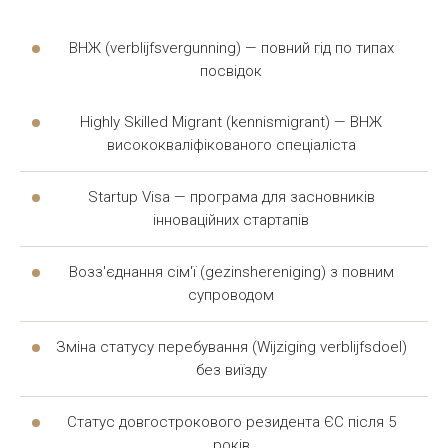
трудові конфлікти — звільнення, невиплата
зарплати, порушення договору;
ВНЖ (verblijfsvergunning) — повний гід по типах
спори про розлучення, розподіл майна, питання
посвідок
опіки над дітьми.
Highly Skilled Migrant (kennismigrant) — ВНЖ
Без підтримки розібратися в місцевому
праві
висококваліфікованого спеціаліста
самостійно майже неможливо. Кожен
адвокат
Startup Visa — програма для засновників
враховує специфіку справи, тому за консультацією
інноваційних стартапів
варто звертатися раніше.
Возз'єднання сім'ї (gezinshereniging) з повним
ІММІГРАЦІЙНИЙ АДВОКАТ В
супроводом
НІДЕРЛАНДАХ — ДОПОМОГА З
Зміна статусу перебування (Wijziging verblijfsdoel)
ДОКУМЕНТАМИ ТА СТАТУСОМ
без виїзду
Імміграційне право
регулює отримання та
Статус довгострокового резидента ЄС після 5
продовження виду на проживання, возз'єднання
років