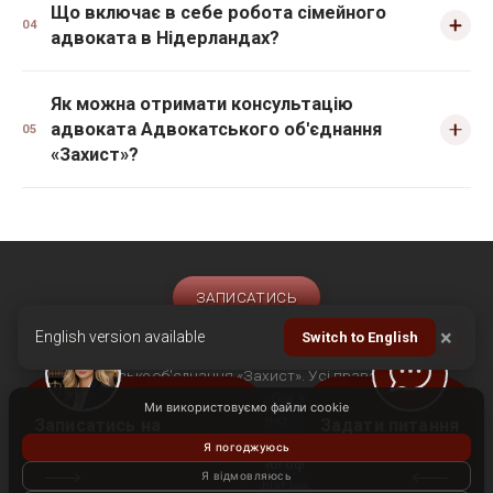
Що включає в себе робота сімейного
04
адвоката в Нідерландах?
Як можна отримати консультацію
адвоката Адвокатського об'єднання
05
«Захист»?
ЗАПИСАТИСЬ
Головна
Про нас
Послуги
Статті
Відгуки клієнтів
×
English version available
Switch to English
Закордонні офіси
Контакти
© Адвокатське об'єднання «Захист». Усі права захищені,
використання матеріалів сайту без згоди правовласника
Ми використовуємо файли cookie
заборонено.
Політика конфіденційності
Я погоджуюсь
Договір публічної оферти
Я відмовляюсь
support@zahist.lawyer