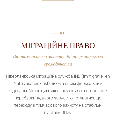
ЮРИСТ В НІДЕРЛАНДАХ — В
ЯКИХ СИТУАЦІЯХ ПОТРІБНА
ДОПОМОГА
Хтось намагається отримати статус біженця, хтось
01
оформляє вид на проживання, хтось зіткнувся з
МІГРАЦІЙНЕ ПРАВО
конфліктом на роботі або спором у сім'ї.
Юрист
в
Нідерландах
Від тимчасового захисту до нідерландського
допомагає розібратися в нормах
місцевого
права
і відстояти інтереси клієнта. Нижче
громадянства
— часті ситуації, коли потрібна консультація
юриста
:
Нідерландська міграційна служба IND (Immigratie- en
отримання статусу біженця та захист
прав
у
Naturalisatiedienst) відома своїм формальним
процесі розгляду справи;
підходом. Українцям, які планують довгострокове
перебування, варто завчасно готуватись до
оформлення або продовження виду на
переходу з тимчасового захисту на стабільні
проживання;
підстави ВНЖ.