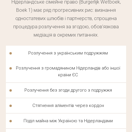
Нідерландське сімейне право (Burgerlijk Wetboek,
порядку. Помилка в документах або пропущений
Boek 1) має ряд прогресивних рис: визнання
термін оскарження може коштувати клієнту статусу,
одностатевих шлюбів і партнерств, спрощена
тому
імміграційний адвокат
потрібен вже на
процедура розлучення за згодою, обов'язкова
першому етапі. Наш
імміграційний адвокат
веде
медіація в окремих питаннях.
переговори з міграційною службою безпосередньо,
адже саме
імміграційний
статус визначає
право
Розлучення з українським подружжям
клієнта залишитися в країні.
Розлучення з громадянином Нідерландів або іншої
країни ЄС
СІМЕЙНИЙ АДВОКАТ В
НІДЕРЛАНДАХ — ЗАХИСТ ПРАВ
Розлучення без згоди другого з подружжя
У ОСОБИСТИХ ПИТАННЯХ
Стягнення аліментів через кордон
Голландське
сімейне право
відрізняється від
українського в питаннях розлучення та опіки над
Поділ майна між Україною та Нідерландами
дітьми.
Сімейний адвокат
враховує цю специфіку і