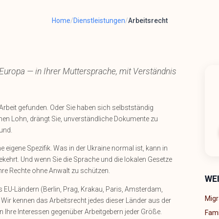
Home
/
Dienstleistungen
/
Arbeitsrecht
Europa — in Ihrer Muttersprache, mit Verständnis
rbeit gefunden. Oder Sie haben sich selbstständig
einen Lohn, drängt Sie, unverständliche Dokumente zu
und.
 eigene Spezifik. Was in der Ukraine normal ist, kann in
kehrt. Und wenn Sie die Sprache und die lokalen Gesetze
Ihre Rechte ohne Anwalt zu schützen.
WE
 EU-Ländern (Berlin, Prag, Krakau, Paris, Amsterdam,
Migr
. Wir kennen das Arbeitsrecht jedes dieser Länder aus der
n Ihre Interessen gegenüber Arbeitgebern jeder Größe.
Fami