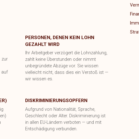
Verm
Fina
Immo
Stra
PERSONEN, DENEN KEIN LOHN
GEZAHLT WIRD
Ihr Arbeitgeber verzögert die Lohnzahlung,
 zur
zahlt keine Überstunden oder nimmt
unbegründete Abzüge vor. Sie wissen
 auf
vielleicht nicht, dass dies ein Verstoß ist —
wir wissen es.
ER)
DISKRIMINIERUNGSOPFERN
ig
Aufgrund von Nationalität, Sprache,
en)
Geschlecht oder Alter. Diskriminierung ist
h
in allen EU-Ländern verboten — und mit
Entschädigung verbunden.
n