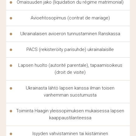
VENÄJÄNKIELISET ASIANAJAJAT
Omaisuuden jako (liquidation du régime matrimonial)
RANSKASSA — TYÖSKENNELLÄ
Avioehtosopimus (contrat de mariage)
OMALLA KIELELLÄ
Ukrainalaisen avioeron tunnustaminen Ranskassa
Ranskalaisella lainsäädännöllä on omat erityispiirteensä,
ja sen ymmärtäminen ilman ammatillista
oikeudellista
PACS (rekisteröity parisuhde) ukrainalaisille
koulutusta on vaikeaa jopa äidinkielen puhujalle.
Tällaiset
asianajajat
poistavat kielimuurin: asiakas saa
Lapsen huolto (autorité parentale), tapaamisoikeus
tarkan vastauksen omalla kielellään ilman riskiä tärkeän
(droit de visite)
yksityiskohdan menettämisestä käännöksessä.
Ukrainasta lähtö lapsen kanssa ilman toisen
vanhemman suostumusta
Juristit Ranskassa
, jotka tuntevat ukrainalaisten ja
venäjänkielisten
asiakkaiden mentaliteetin, rakentavat
Toiminta Haagin yleissopimuksen mukaisessa lapsen
luottamusta nopeammin. International Law Firm
kaappaustilanteessa
«Zahist»:n tiimi tarjoaa
oikeudellista apua
ja tuntee
asiakkaidensa kulttuurin Ukrainasta. Tällainen
Isyyden vahvistaminen tai kiistäminen