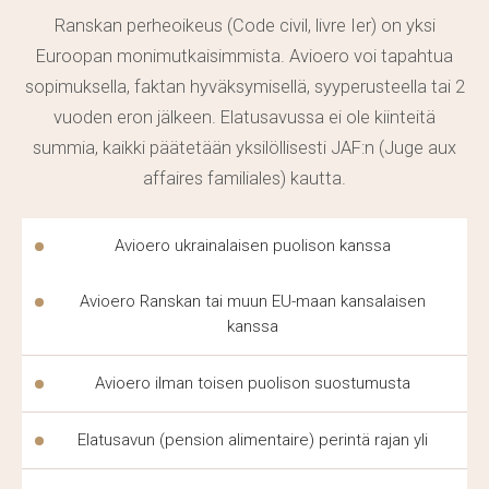
siviiliprosessit — sopimukset, velkojen periminen,
Ranskan perheoikeus (Code civil, livre Ier) on yksi
omaisuuskysymykset;
Euroopan monimutkaisimmista. Avioero voi tapahtua
kuluttajansuoja — huonolaatuiset tuotteet ja
sopimuksella, faktan hyväksymisellä, syyperusteella tai 2
palvelut
;
vuoden eron jälkeen. Elatusavussa ei ole kiinteitä
summia, kaikki päätetään yksilöllisesti JAF:n (Juge aux
työsuhteet — riidat työnantajan kanssa,
affaires familiales) kautta.
irtisanominen.
Tämä palveluvalikoima
vapauttaa
asiakkaan tarpeesta
Avioero ukrainalaisen puolison kanssa
etsiä erilaisia asiantuntijoita: yksi
asianajaja
seuraa
tapausta alusta loppuun, ja kaikki
oikeudellinen
tuki
Avioero Ranskan tai muun EU-maan kansalaisen
kanssa
hoidetaan yhden yhteydenoton puitteissa. Täydellinen
luettelo
palveluista asianajajan
kanssa keskustellaan
Avioero ilman toisen puolison suostumusta
erikseen. Jokainen
oikeudellinen
kysymys alkaa
asiakkaan asiakirjojen analyysistä.
Elatusavun (pension alimentaire) perintä rajan yli