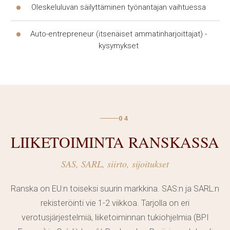
saapumista. Autonjuristin apu verkossa on saatavilla
Oleskeluluvan säilyttäminen työnantajan vaihtuessa
ympäri vuorokauden eikä vaadi henkilökohtaista
läsnäoloa. Tällainen oikeudellisen avun tarjoaminen on
Auto-entrepreneur (itsenäiset ammatinharjoittajat) -
kätevää asiakkaille mistä tahansa kaupungista. Kaikki
kysymykset
viestintä ja asiakirjat valmistellaan venäjäksi asiakkaan
kanssa sovitusti.
Asianajaja valmistaa kaikki asiakirjat ja seuraa
asiakasta tapaamisissa ranskalaisten viranomaisten
04
kanssa. Voit ottaa yhteyttä asianajajaan missä tahansa
LIIKETOIMINTA RANSKASSA
asiassa — ensimmäisestä kirjeestä oikeudenkäyntiin.
Meidän asianajajamme ovat kokeneita ranskalaisten
SAS, SARL, siirto, sijoitukset
tuomioistuinten ja viranomaisten kanssa.
Ranska on EU:n toiseksi suurin markkina. SAS:n ja SARL:n
Asianajaja Ranskassa tuntee paikallisen
rekisteröinti vie 1-2 viikkoa. Tarjolla on eri
oikeudenkäynnin erityispiirteet ja huomioi asiakkaan
verotusjärjestelmiä, liiketoiminnan tukiohjelmia (BPI
intressit jokaisessa vaiheessa. Palveluiden hinta riippuu