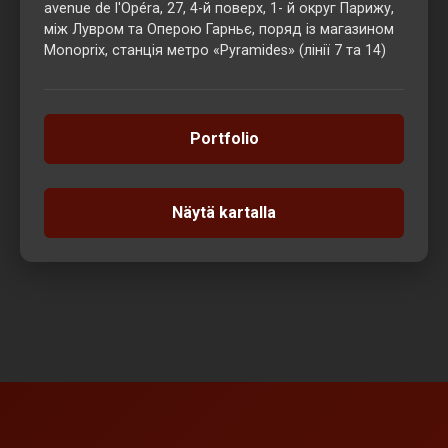
avenue de l'Opéra, 27, 4-й поверх, 1- й округ Парижу,
між Лувром та Оперою Гарньє, поряд із магазином
Monoprix, станція метро «Pyramides» (лінії 7 та 14)
Portfolio
Näytä kartalla