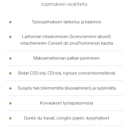
JA OIKEUDELLINEN
sopimuksen vivahteita.
KONSULTAATIO RANSKASSA
Työsopimuksen tarkistus ja käännös
Voit ottaa yhteyttä kahdella tavalla. Ensimmäinen —
henkilökohtainen tapaaminen
asianajajan
kanssa
Laittoman irtisanomisen (licenciement abusif)
toimistossa, jotta voidaan keskustella asiasta ja
riitauttaminen Conseil de prud'hommesin kautta
luovuttaa asiakirjat. Toinen —
autonjuristin
apu
verkossa niille, jotka ovat joutuneet
Maksamattoman palkan periminen
liikenneonnettomuuteen tai joutuneet riitaan
vakuutuksesta, ilman että heidän tarvitsee poistua
Riidat CDD:stä, CDI:stä, rupture conventionnellestä
kotoa.
Asianajaja
selittää
oikeudelliset
yksityiskohdat
Suojelu harcèlementiltä (kiusaaminen) ja syrjinnältä
yksinkertaisella kielellä, ilman monimutkaisia termejä.
Korvaukset työtapaturmista
Verkkotila sopii asiakkaille mistä tahansa Ranskasta.
Oikeudellinen konsultaatio Ranskassa auttaa
Durée du travail, congés payés -kysymykset
arvioimaan asian näkymiä jo ennen toimistoon