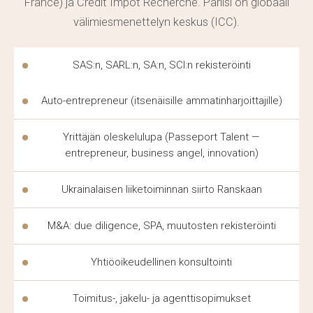
France) ja Crédit Impôt Recherche. Pariisi on globaali
asian monimutkaisuudesta ja tarkennetaan erikseen.
välimiesmenettelyn keskus (ICC).
Jotta saat autonjuristin apua verkossa, jätä pyyntö
verkkosivustolle zahist.lawyer — asianajaja ottaa sinuun
SAS:n, SARL:n, SA:n, SCI:n rekisteröinti
yhteyttä ja kertoo palveluista. Asianajaja pysyy
yhteydessä asiakkaaseen, kunnes tapaus on täysin
Auto-entrepreneur (itsenäisille ammatinharjoittajille)
ratkaistu.
Yrittäjän oleskelulupa (Passeport Talent —
entrepreneur, business angel, innovation)
Ukrainalaisen liiketoiminnan siirto Ranskaan
M&A: due diligence, SPA, muutosten rekisteröinti
Yhtiöoikeudellinen konsultointi
Toimitus-, jakelu- ja agenttisopimukset