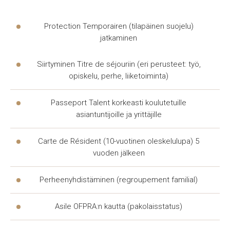
maahanmuuttostatus, oleskeluluvan myöntäminen ja
pidennys;
Protection Temporairen (tilapäinen suojelu)
jatkaminen
työsuhteet — irtisanominen, palkkojen maksamatta
jättäminen, sopimusrikkomus;
Siirtyminen Titre de séjouriin (eri perusteet: työ,
asumiskysymykset — vuokra, häätö, kunnalliset
opiskelu, perhe, liiketoiminta)
kysymykset;
Passeport Talent korkeasti koulutetuille
perheasiat — avioero, huoltajuus, omaisuuden jako;
asiantuntijoille ja yrittäjille
liikenneonnettomuudet ja hallinnolliset kysymykset,
sakot, päätösten valittaminen.
Carte de Résident (10-vuotinen oleskelulupa) 5
vuoden jälkeen
Jokainen tapaus on ainutlaatuinen, joten
asianajaja
arvioi asiakkaan asiakirjat ja ehdottaa konkreettista
Perheenyhdistäminen (regroupement familial)
suunnitelmaa
oikeudellisista
toimista. Tällainen
Asile OFPRA:n kautta (pakolaisstatus)
oikeudellinen
tuki säästää aikaa ja vähentää virheiden
riskiä paikallisissa viranomaisissa.
Oikeudellinen