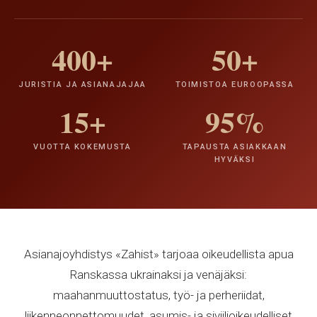
400+
50+
JURISTIA JA ASIANAJAJAA
TOIMISTOA EUROOPASSA
15+
95%
VUOTTA KOKEMUSTA
TAPAUSTA ASIAKKAAN
HYVÄKSI
Asianajoyhdistys «Zahist» tarjoaa oikeudellista apua
Ranskassa ukrainaksi ja venäjäksi:
maahanmuuttostatus, työ- ja perheriidat,
liikenneonnettomuudet, asumis- ja siviilioikeudelliset