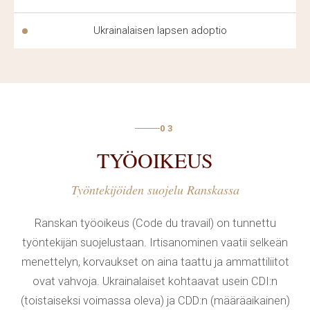
oikeudellisten palvelujen
tarjoaminen omalla kielellä
vapauttaa asiakkaan tarpeesta selittää asioita
Ukrainalaisen lapsen adoptio
kääntäjän kautta.
International Law Firm «Zahist»:n tiimi työskentelee
Euroopan hyväksymien standardien mukaan ja huolehtii
jokaisen asiakkaan mukavuudesta. Kaikki asiakirjat
03
käännetään huolellisesti, ja aikarajat sovitaan
TYÖOIKEUS
etukäteen, jotta vältetään yllätyksiä prosessin kaikissa
vaiheissa. Tällainen lähestymistapa vähentää
Työntekijöiden suojelu Ranskassa
stressitasoa ja auttaa asiakasta tuntemaan itsensä
varmaksi tulevaisuudessa. Oikeudellinen
käytäntö
Ranskan työoikeus (Code du travail) on tunnettu
kattaa edustuksen tuomioistuimissa ja viranomaisissa.
työntekijän suojelustaan. Irtisanominen vaatii selkeän
menettelyn, korvaukset on aina taattu ja ammattiliitot
ovat vahvoja. Ukrainalaiset kohtaavat usein CDI:n
AUTONJURISTIN APU VERKOSSA
(toistaiseksi voimassa oleva) ja CDD:n (määräaikainen)