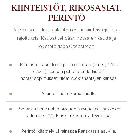
KIINTEISTÖT, RIKOSASIAT,
PERINTÖ
Ranska sallii ulkomaalaisten ostaa kiinteistöjä ilman
rajoituksia. Kaupat tehdään notaaren kautta ja
rekisteröidään Cadastreen.
Kiinteistöt: asuntojen ja talojen osto (Pariisi, Côte
d'Azur), kaupan puhtauden tarkistus,
notaarisopimukset, riidat vuokranantajien kanssa
Asuntolainat ulkomaalaisille
Rikosasiat: puolustus oikeudenkäynneissä, sakkojen
valitukset, OQTF-riskit rikosten yhteydessä
Perintö: käsittely Ukrainassa Ranskassa asuville,