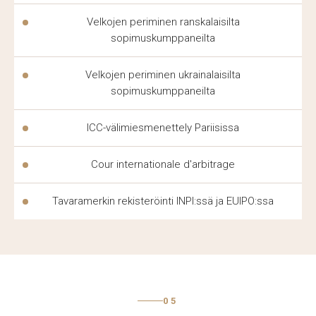
Velkojen periminen ranskalaisilta
sopimuskumppaneilta
Velkojen periminen ukrainalaisilta
sopimuskumppaneilta
ICC-välimiesmenettely Pariisissa
Cour internationale d'arbitrage
Tavaramerkin rekisteröinti INPI:ssä ja EUIPO:ssa
05