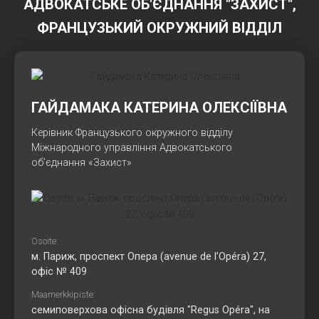
АДВОКАТСЬКЕ ОБ'ЄДНАННЯ "ЗАХИСТ",
ФРАНЦУЗЬКИЙ ОКРУЖНИЙ ВІДДІЛ
ГАЙДАМАКА КАТЕРИНА ОЛЕКСІЇВНА
Керівник Французького окружного відділу
Міжнародного управління Адвокатського
об’єднання «Захист»
Osoite:
м. Париж, проспект Опера (avenue de l’Opéra) 27,
офіс № 409
Maamerkkipiste:
семиповерхова офісна будівля "Regus Opéra", на