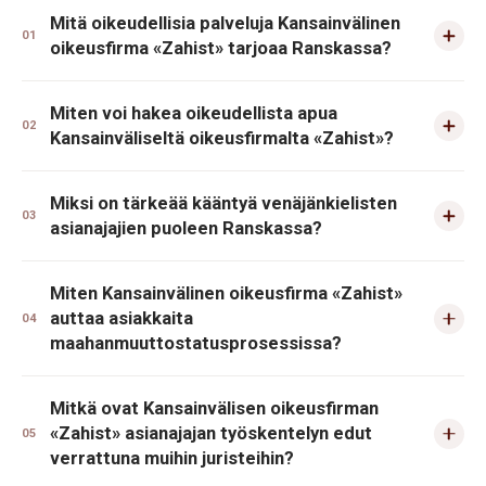
Mitä oikeudellisia palveluja Kansainvälinen
01
oikeusfirma «Zahist» tarjoaa Ranskassa?
Miten voi hakea oikeudellista apua
02
Kansainväliseltä oikeusfirmalta «Zahist»?
Miksi on tärkeää kääntyä venäjänkielisten
03
asianajajien puoleen Ranskassa?
Miten Kansainvälinen oikeusfirma «Zahist»
auttaa asiakkaita
04
maahanmuuttostatusprosessissa?
Mitkä ovat Kansainvälisen oikeusfirman
«Zahist» asianajajan työskentelyn edut
05
verrattuna muihin juristeihin?