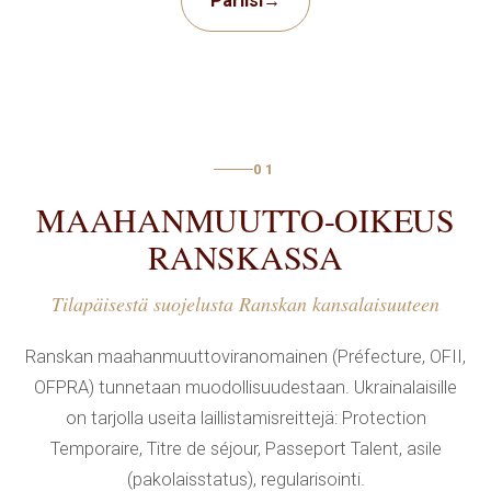
Pariisi
→
erikseen — asianajaja arvioi asiakkaan asiakirjat ja
ehdottaa konkreettisen toimintasuunnitelman jo
ensimmäisellä tapaamisella.
OIKEUDELLINEN APU
RANSKASSA — MILLOIN SITÄ
01
TARVITAAN
MAAHANMUUTTO-OIKEUS
RANSKASSA
Tarve
oikeudelliselle
tuelle syntyy siirtolaisille ja
pysyville asukkaille
Ranskassa
monenlaisissa
Tilapäisestä suojelusta Ranskan kansalaisuuteen
olosuhteissa. Näitä ovat muun muassa
Ranskan maahanmuuttoviranomainen (Préfecture, OFII,
maahanmuuttostatus, työsuhteet, asumiskysymykset,
OFPRA) tunnetaan muodollisuudestaan. Ukrainalaisille
perheasiat, liikenneonnettomuudet ja hallinnolliset
on tarjolla useita laillistamisreittejä: Protection
kysymykset. Alla on lueteltu tyypillisiä tilanteita, jolloin
Temporaire, Titre de séjour, Passeport Talent, asile
kannattaa hakea
oikeudellista
tukea:
(pakolaisstatus), regularisointi.