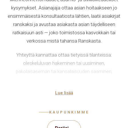
kysymykset. Asianajaja ottaa asian hoitaakseen jo
ensimmäisestä konsultaatiosta lähtien, laatii asiakirjat
ranskaksi ja avustaa asiakasta asian täydelliseen
ratkaisuun asti — joko toimistossa kasvokkain tai
verkossa mistä tahansa Ranskasta.
Yhteyttä kannattaa ottaa tietyissä tilanteissa:
oleskeluluvan hakeminen tai uusiminen,
pakolaisaseman tai kansalaisuuden saaminen;
irtisanominen, palkan maksamatta jättäminen tai
työsopimuksen rikkominen; vuokraus, häätö tai riidat
Lue lisää
kunnallisten palvelujen kanssa; avioero, elatusapu,
lasten huoltajuus ja omaisuuden jako;
liikenneonnettomuudet, sakot ja hallinnollisten
KAUPUNKIMME
päätösten riitauttaminen. Jokainen tapaus käsitellään