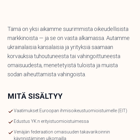
Tämä on yksi aikamme suurimmista oikeudellisista
markkinoista — ja se on vasta alkamassa. Autamme
ukrainalaisia kansalaisia ja yrityksiä saamaan
korvauksia tuhoutuneesta tai vahingoittuneesta
omaisuudesta, menetetyistä tuloista ja muista
sodan aiheuttamista vahingoista.
MITÄ SISÄLTYY
Vaatimukset Euroopan ihmisoikeustuomioistuimelle (EIT)
Edustus YK:n erityistuomioistuimessa
Venäjän federaation omaisuuden takavarikoinnin
käynnistäminen ulkomailla