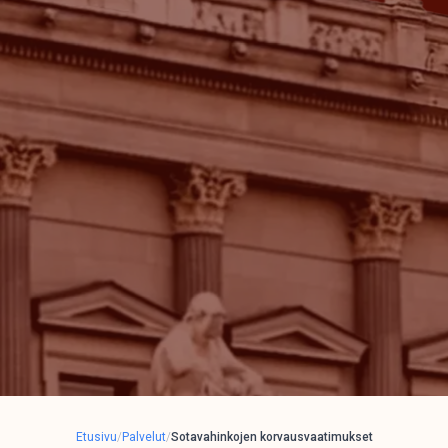
Etusivu
/
Palvelut
/
Sotavahinkojen korvausvaatimukset