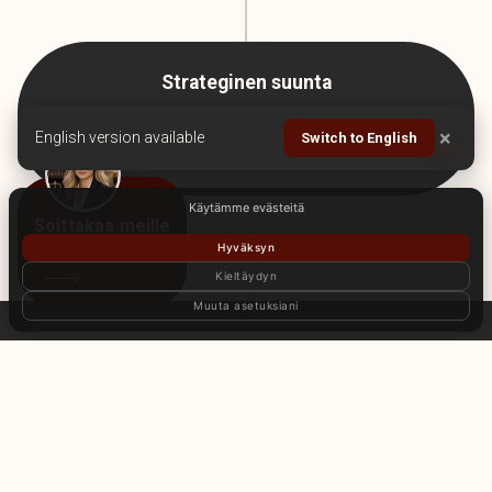
Strateginen suunta
×
English version available
Switch to English
Ukrainan jälleenrakennus
Käytämme evästeitä
Soittakaa meille
Hyväksyn
Kieltäydyn
Muuta asetuksiani
VAIN 4 ASKELTA
ONGELMANNE
RATKAISEMISEEN