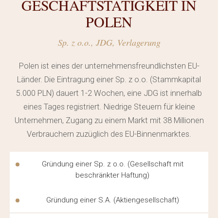
GESCHÄFTSTÄTIGKEIT IN
nimmt regelmäßig an Schulungen teil, um über die
POLEN
neuesten Änderungen in der Gesetzgebung informiert
zu sein. Dieser Ansatz gewährleistet eine hohe Qualität
Sp. z o.o., JDG, Verlagerung
der Arbeit in jeder Phase. Jedes Verfahren wird
Polen ist eines der unternehmensfreundlichsten EU-
individuell betreut, und die Fristen für die Erledigung der
Länder. Die Eintragung einer Sp. z o.o. (Stammkapital
Aufgaben werden im Voraus mit dem Mandanten
5.000 PLN) dauert 1-2 Wochen, eine JDG ist innerhalb
abgestimmt, um Überraschungen in jeder Phase des
eines Tages registriert. Niedrige Steuern für kleine
Prozesses zu vermeiden.
Unternehmen, Zugang zu einem Markt mit 38 Millionen
Die Mandanten schätzen die Transparenz der
Verbrauchern zuzüglich des EU-Binnenmarktes.
Kooperationsbedingungen und das Fehlen versteckter
Zahlungen. Alle Arbeitsphasen werden im Voraus
Gründung einer Sp. z o.o. (Gesellschaft mit
beschränkter Haftung)
abgestimmt, und die Kosten werden im Vertrag vor
Beginn der Bearbeitung des Falls festgelegt.
Gründung einer S.A. (Aktiengesellschaft)