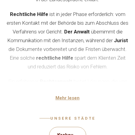
Rechtliche Hilfe
ist in jeder Phase erforderlich: vom
ersten Kontakt mit der Behörde bis zum Abschluss des
Verfahrens vor Gericht.
Der Anwalt
übernimmt die
Kommunikation mit den Instanzen, während der
Jurist
die Dokumente vorbereitet und die Fristen überwacht.
Eine solche
rechtliche Hilfe
spart dem Klienten Zeit
und reduziert das Risiko von Fehlern.
Ein erfahrener
Rechtsanwalt
bietet Lösungen, die von
der konkreten Situation des Klienten abhängen. Die
Mehr lesen
erste
Beratung
hilft, den Umfang der bevorstehenden
Arbeit zu verstehen, und die
rechtliche Hilfe
wird in
verständlicher Sprache ohne überflüssige Fachbegriffe
UNSERE STÄDTE
angeboten.