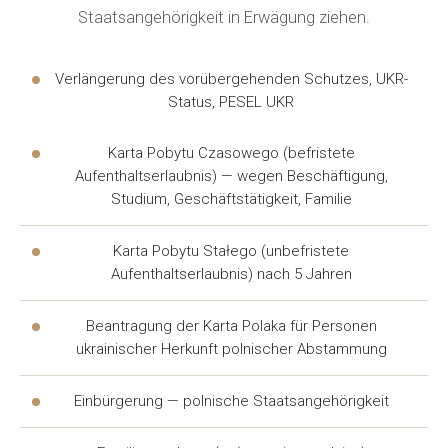
Legalisierung und Aufenthaltserlaubnis,
Staatsangehörigkeit in Erwägung ziehen.
arbeitsrechtliche Konflikte mit dem Arbeitgeber,
Wohnstreitigkeiten, Familiensachen, administrative
Verlängerung des vorübergehenden Schutzes, UKR-
Fragen. Im Folgenden sind Situationen aufgeführt, in
Status, PESEL UKR
denen es ratsam ist,
Hilfe
zu suchen:
Karta Pobytu Czasowego (befristete
Beantragung und Verlängerung der
Aufenthaltserlaubnis) — wegen Beschäftigung,
Studium, Geschäftstätigkeit, Familie
Aufenthaltserlaubnis, Legalisierung des Status;
arbeitsrechtliche Konflikte — ausstehende
Karta Pobytu Stałego (unbefristete
Gehaltszahlungen, unrechtmäßige Entlassung;
Aufenthaltserlaubnis) nach 5 Jahren
Wohnstreitigkeiten — Mietverträge, Zwangsräumung,
Beantragung der Karta Polaka für Personen
kommunale Fragen;
ukrainischer Herkunft polnischer Abstammung
Familiensachen — Scheidung, Unterhalt,
Vermögensaufteilung;
Einbürgerung — polnische Staatsangehörigkeit
administrative Fragen — Bußgelder, Anfechtung von