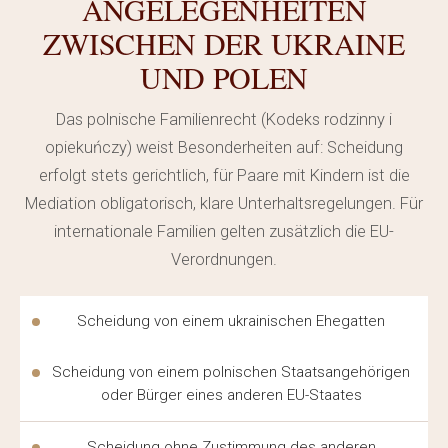
ANGELEGENHEITEN
Jeder Fall ist individuell, daher untersucht der Anwalt
ZWISCHEN DER UKRAINE
zunächst die Dokumente des Klienten und schlägt dann
UND POLEN
konkrete Schritte vor. Rechtliche Hilfe wird schnell
bereitgestellt, da Verzögerungen bei der Beantragung
Das polnische Familienrecht (Kodeks rodzinny i
der Aufenthaltserlaubnis zum Verlust des legalen
opiekuńczy) weist Besonderheiten auf: Scheidung
Status führen können. Der Jurist hält den Klienten in
erfolgt stets gerichtlich, für Paare mit Kindern ist die
jedem Schritt des Verfahrens auf dem Laufenden.
Mediation obligatorisch, klare Unterhaltsregelungen. Für
internationale Familien gelten zusätzlich die EU-
Eine solche rechtliche Hilfe ist besonders wichtig in den
Verordnungen.
ersten Monaten nach dem Umzug, wenn der Ukrainer
noch nicht mit dem polnischen System vertraut ist.
Scheidung von einem ukrainischen Ehegatten
Jeder Rechtsanwalt übernimmt die Kommunikation mit
den lokalen Instanzen, und die rechtliche Hilfe hilft,
Scheidung von einem polnischen Staatsangehörigen
oder Bürger eines anderen EU-Staates
typische Fehler bei der Einreichung von Dokumenten zu
vermeiden. Rechtliche Hilfe für Ukrainer in Polen bleibt
Scheidung ohne Zustimmung des anderen