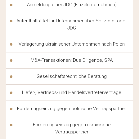
RECHTLICHE BEGLEITUNG IN
Anmeldung einer JDG (Einzelunternehmen)
POLEN FÜR UKRAINER – WIE DIE
Aufenthaltstitel für Unternehmer über Sp. z o.o. oder
ARBEIT AUFGEBAUT IST
JDG
Die rechtliche Begleitung in Polen für Ukrainer beginnt
Verlagerung ukrainischer Unternehmen nach Polen
mit einer ersten Beratung: Der Anwalt analysiert die
Dokumente und bestimmt die Verteidigungsstrategie.
M&A-Transaktionen: Due Diligence, SPA
Die weitere Begleitung umfasst die Vorbereitung von
Dokumenten, Verhandlungen mit Behörden und die
Gesellschaftsrechtliche Beratung
Vertretung der Interessen des Mandanten vor Gericht.
Liefer-, Vertriebs- und Handelsvertreterverträge
Transparenz im Prozess ist ein grundlegendes Prinzip
der Arbeit. Der Mandant erhält regelmäßige Berichte
Forderungseinzug gegen polnische Vertragspartner
über den Stand des Verfahrens, und die rechtliche
Begleitung wird durch ständige Kommunikation über
Forderungseinzug gegen ukrainische
Vertragspartner
bequeme Kommunikationskanäle unterstützt. Solche