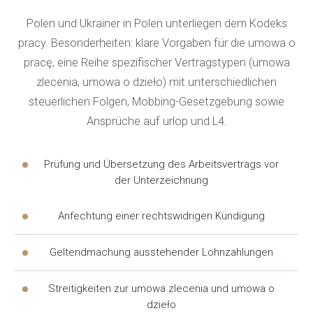
Einen Juristen in Polen für Ukrainer zu finden, ist nicht
Polen und Ukrainer in Polen unterliegen dem Kodeks
schwierig, wenn man sich an ein bewährtes
pracy. Besonderheiten: klare Vorgaben für die umowa o
Unternehmen mit Erfahrung in solchen Angelegenheiten
pracę, eine Reihe spezifischer Vertragstypen (umowa
wendet. Der Anwalt hilft, zu bestimmen, welche
zlecenia, umowa o dzieło) mit unterschiedlichen
Dokumente in den verschiedenen Phasen des
steuerlichen Folgen, Mobbing-Gesetzgebung sowie
Verfahrens benötigt werden. Der Jurist bereitet Anträge
Ansprüche auf urlop und L4.
vor, übersetzt Dokumente und begleitet den Klienten bei
Treffen mit polnischen Behörden. Eine solche rechtliche
Prüfung und Übersetzung des Arbeitsvertrags vor
Hilfe reduziert die Belastung für den Klienten und
der Unterzeichnung
beschleunigt die Lösung des Problems.
Anfechtung einer rechtswidrigen Kündigung
Jeder Jurist des Unternehmens ist auf sein
Tätigkeitsfeld spezialisiert, und der Rechtsanwalt
Geltendmachung ausstehender Lohnzahlungen
koordiniert die Arbeit des Teams. Die vollständige Liste
Streitigkeiten zur umowa zlecenia und umowa o
der Dienstleistungen wird individuell besprochen, und der
dzieło
Jurist beantwortet alle Fragen des Klienten. Rechtliche