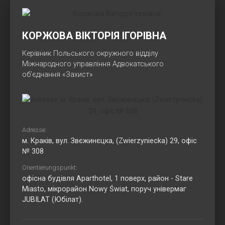
КОРЖОВА ВІКТОРІЯ ІГОРІВНА
Керівник Польського окружного відділу
Міжнародного управління Адвокатського
об’єднання «Захист»
Adresse:
м. Краків, вул. Звєжинєцка, (Zwierzyniecka) 29, офіс
№ 308
Orientierungspunkt:
офісна будівля Aparthotel, 1 поверх, район - Stare
Miasto, мікрорайон Nowy Świat, поруч універмаг
JUBILAT (Юбілат).