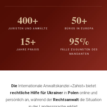
400+
50+
JURISTEN UND ANWÄLTE
BÜROS IN EUROPA
15+
95%
JAHRE PRAXIS
FÄLLE ZUGUNSTEN DES
MANDANTEN
Die
Internationale Anwaltskanzlei «Zahist» bietet
rechtliche Hilfe für Ukrainer
in
Polen
online und
persönlich an, während der
Rechtsanwalt
die Situation
in der Landessprache erklärt.