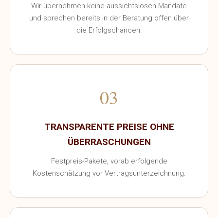
Wir übernehmen keine aussichtslosen Mandate
Ihnen in Verbindung setzen und Ihnen ausführlich über
und sprechen bereits in der Beratung offen über
die Dienstleistungen berichten. Der Spezialist der
die Erfolgschancen.
Kanzlei beantwortet alle Fragen und bietet ein
bequemes Format der rechtlichen Hilfe an.
03
TRANSPARENTE PREISE OHNE
ÜBERRASCHUNGEN
Festpreis-Pakete, vorab erfolgende
Kostenschätzung vor Vertragsunterzeichnung.