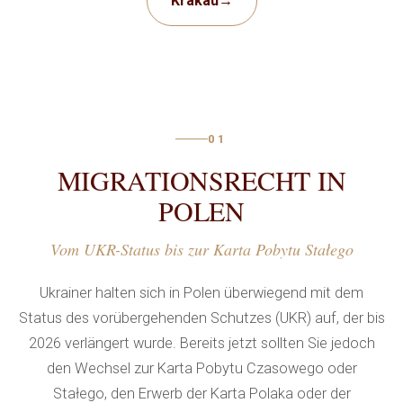
Krakau
→
Der erste Kontakt mit einem
Rechtsanwalt
bestimmt
oft den Ausgang des gesamten Verfahrens.
Der Jurist
prüft die Dokumente des Klienten, bewertet die Risiken
und schlägt Lösungen vor, noch bevor der Antrag bei
der Behörde eingereicht wird. Eine solche
rechtliche
01
Hilfe
hilft, typische Fehler zu vermeiden, die Menschen
MIGRATIONSRECHT IN
ohne
juristische
Ausbildung machen.
POLEN
RECHTLICHE HILFE FÜR
Vom UKR-Status bis zur Karta Pobytu Stałego
UKRAINER IN POLEN — IN
WELCHEN SITUATIONEN SIE
Ukrainer halten sich in Polen überwiegend mit dem
BENÖTIGT WIRD
Status des vorübergehenden Schutzes (UKR) auf, der bis
2026 verlängert wurde. Bereits jetzt sollten Sie jedoch
Der Bedarf an
Hilfe von Anwälten
entsteht für
den Wechsel zur Karta Pobytu Czasowego oder
Zuwanderer in den unterschiedlichsten Umständen:
Stałego, den Erwerb der Karta Polaka oder der