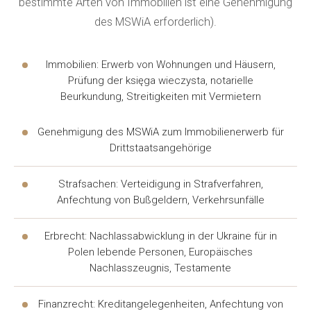
bestimmte Arten von Immobilien ist eine Genehmigung
Solche Unterstützung ist besonders in komplizierten
des MSWiA erforderlich).
Fällen erforderlich, die die Beteiligung mehrerer
Spezialisten erfordern. Die Arbeit wird von einem Anwalt
Immobilien: Erwerb von Wohnungen und Häusern,
koordiniert, der das Ergebnis des gesamten Teams
Prüfung der księga wieczysta, notarielle
überwacht und dem Mandanten gegenüber
Beurkundung, Streitigkeiten mit Vermietern
verantwortlich ist.
Genehmigung des MSWiA zum Immobilienerwerb für
Drittstaatsangehörige
RECHTLICHE HILFE FÜR
UKRAINER IN POLEN ONLINE –
Strafsachen: Verteidigung in Strafverfahren,
BERATUNG OHNE BESUCH
Anfechtung von Bußgeldern, Verkehrsunfälle
Eine Beratung kann auf zwei Arten eingeholt werden.
Erbrecht: Nachlassabwicklung in der Ukraine für in
Der erste – ein persönliches Treffen mit dem Anwalt im
Polen lebende Personen, Europäisches
Nachlasszeugnis, Testamente
Büro. Der zweite – rechtliche Hilfe online, die aus jeder
Stadt des Landes ohne Besuch im Büro verfügbar ist.
Finanzrecht: Kreditangelegenheiten, Anfechtung von