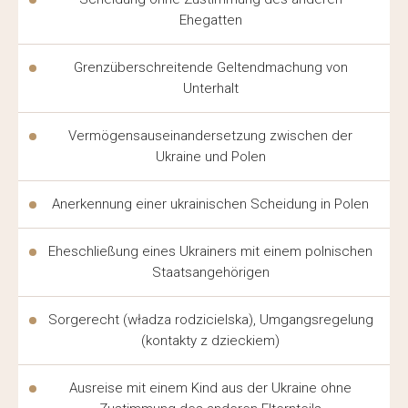
unabhängig von der Region, in der der Klient lebt,
Ehegatten
zugänglich.
Grenzüberschreitende Geltendmachung von
Unterhalt
EIN ANWALT IN POLEN FÜR
UKRAINER —
Vermögensauseinandersetzung zwischen der
HAUPTARBEITSBEREICHE
Ukraine und Polen
Ein Anwalt für Ukrainer in Polen arbeitet in folgenden
Anerkennung einer ukrainischen Scheidung in Polen
Bereichen der rechtlichen Praxis:
Eheschließung eines Ukrainers mit einem polnischen
Migrationsrecht — Aufenthaltserlaubnis,
Staatsangehörigen
Aufenthaltsstatus, Staatsbürgerschaft;
Sorgerecht (władza rodzicielska), Umgangsregelung
Arbeitsstreitigkeiten — Schutz der Rechte von
(kontakty z dzieckiem)
Arbeitnehmern und Arbeitgebern;
Familienrecht — Scheidung, Unterhalt, Sorgerecht;
Ausreise mit einem Kind aus der Ukraine ohne