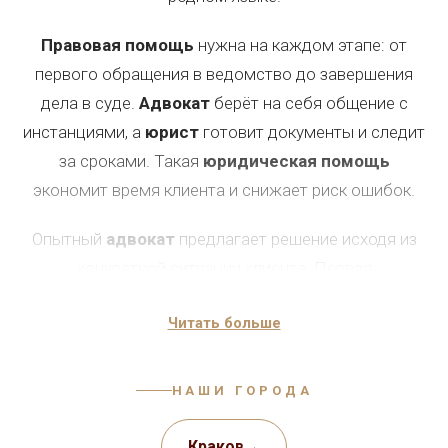
Правовая помощь
нужна на каждом этапе: от
первого обращения в ведомство до завершения
дела в суде.
Адвокат
берёт на себя общение с
инстанциями, а
юрист
готовит документы и следит
за сроками. Такая
юридическая помощь
экономит время клиента и снижает риск ошибок.
Опытный
адвокат
предлагает решение исходя из
конкретной ситуации клиента. Первая
консультация
помогает понять объём
Читать больше
предстоящей работы, а
юридическая помощь
оказывается понятным языком, без лишних
терминов.
НАШИ ГОРОДА
Первое обращение к адвокату часто определяет
Краков
→