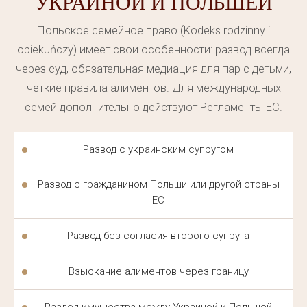
УКРАИНОЙ И ПОЛЬШЕЙ
оказывается быстро, ведь задержка в делах с
Польское семейное право (Kodeks rodzinny i
картой побыту может привести к потере легального
opiekuńczy) имеет свои особенности: развод всегда
статуса. Юрист держит клиента в курсе на каждом
через суд, обязательная медиация для пар с детьми,
этапе процесса.
чёткие правила алиментов. Для международных
семей дополнительно действуют Регламенты ЕС.
Такая юридическая помощь особенно важна в
первые месяцы после переезда, когда украинец
Развод с украинским супругом
ещё не знаком с польской системой. Каждый
адвокат берёт на себя общение с местными
Развод с гражданином Польши или другой страны
инстанциями, а правовая помощь помогает
ЕС
избежать типичных ошибок при подаче документов.
Правовая помощь украинцам в Польше остаётся
Развод без согласия второго супруга
доступной независимо от региона проживания
клиента.
Взыскание алиментов через границу