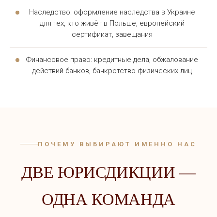
Наследство: оформление наследства в Украине
ЮРИДИЧЕСКАЯ ПОМОЩЬ
для тех, кто живёт в Польше, европейский
сертификат, завещания
УКРАИНЦАМ В ПОЛЬШЕ
ОНЛАЙН — КОНСУЛЬТАЦИЯ БЕЗ
Финансовое право: кредитные дела, обжалование
ВИЗИТА
действий банков, банкротство физических лиц
Получить консультацию можно двумя способами.
Первый — личная встреча с адвокатом в офисе.
Второй — юридическая помощь онлайн, доступная
из любого города страны без визита в офис.
ПОЧЕМУ ВЫБИРАЮТ ИМЕННО НАС
Каждый юрист для украинцев в Польше проходит
ДВЕ ЮРИСДИКЦИИ —
подготовку по миграционному и трудовому праву.
Оперативная связь через мессенджеры позволяет
ОДНА КОМАНДА
получить консультацию для украинцев в Польше в
удобное время. Юрист отвечает на вопросы