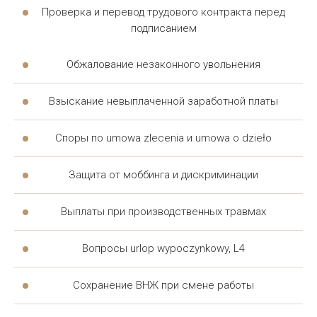
опытом ведения подобных дел. Адвокат помогает
Проверка и перевод трудового контракта перед
подписанием
определить, какие документы понадобятся на
разных этапах дела. Юрист готовит заявления,
Обжалование незаконного увольнения
переводит документы и сопровождает клиента на
встречах с польскими ведомствами. Такая
Взыскание невыплаченной заработной платы
юридическая помощь снижает нагрузку на клиента
и ускоряет решение вопроса.
Споры по umowa zlecenia и umowa o dzieło
Каждый юрист компании специализируется на
Защита от моббинга и дискриминации
своём направлении, а адвокат координирует работу
команды. Полный перечень услуг обсуждается
Выплаты при производственных травмах
индивидуально, а юрист отвечает на все вопросы
Вопросы urlop wypoczynkowy, L4
клиента. Правовая помощь охватывает не только
миграционные вопросы, но и трудовые, семейные и
Сохранение ВНЖ при смене работы
административные дела.