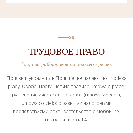
уголовная защита — представительство на всех
стадиях процесса;
административные апелляции — обжалование
решений ведомств.
03
Каждый адвокат учитывает специфику дела, а
ТРУДОВОЕ ПРАВО
правовая помощь оказывается на любом этапе.
Такой набор услуг избавляет клиента от поиска
Защита работников на польском рынке
разных специалистов: один юрист сопровождает
Поляки и украинцы в Польше подпадают под Kodeks
дело от начала до завершения. Юридическая
pracy. Особенности: чёткие правила umowa o pracę,
помощь в Польше охватывает весь спектр
ряд специфических договоров (umowa zlecenia,
вопросов, с которыми сталкивается украинец за
umowa o dzieło) с разными налоговыми
рубежом.
последствиями, законодательство о моббинге,
права на urlop и L4.
Найти юриста в Польше для украинцев несложно,
если обратиться в проверенную компанию с