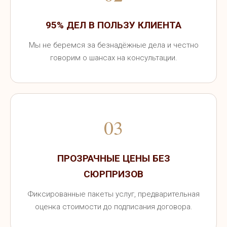
Такая помощь доступна даже тем, кто находится за
95% ДЕЛ В ПОЛЬЗУ КЛИЕНТА
пределами страны. Юридическая помощь
Мы не беремся за безнадёжные дела и честно
оказывается по видеосвязи или телефону, а адвокат
говорим о шансах на консультации.
высылает все документы в электронном виде.
Правовая поддержка предоставляется без потери
качества, независимо от расстояния.
Чтобы получить консультацию, оставьте заявку на
03
сайте «Захист» — адвокат свяжется с вами и
подробно расскажет об услугах. Специалист
ПРОЗРАЧНЫЕ ЦЕНЫ БЕЗ
компании ответит на все вопросы и предложит
СЮРПРИЗОВ
удобный формат правовой помощи.
Фиксированные пакеты услуг, предварительная
оценка стоимости до подписания договора.