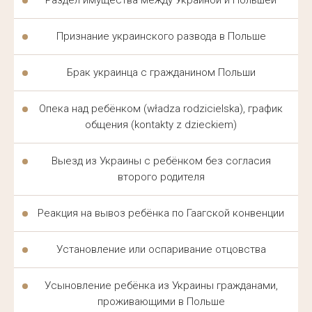
Раздел имущества между Украиной и Польшей
АДВОКАТ В ПОЛЬШЕ ДЛЯ
УКРАИНЦЕВ — ОСНОВНЫЕ
Признание украинского развода в Польше
НАПРАВЛЕНИЯ РАБОТЫ
Брак украинца с гражданином Польши
Адвокат для украинцев в Польше работает по
следующим направлениям юридической практики:
Опека над ребёнком (władza rodzicielska), график
общения (kontakty z dzieckiem)
миграционное право — карта побыту, вид на
жительство, гражданство;
Выезд из Украины с ребёнком без согласия
второго родителя
трудовые споры — защита прав работников и
работодателей;
Реакция на вывоз ребёнка по Гаагской конвенции
семейное право — развод, алименты, опека над
Установление или оспаривание отцовства
детьми;
гражданские дела — договоры, взыскание
Усыновление ребёнка из Украины гражданами,
долгов, имущественные споры;
проживающими в Польше