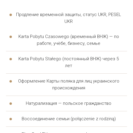
работодателем, жилищные споры, семейные дела,
административные вопросы. Ниже приведены
Продление временной защиты, статус UKR, PESEL
ситуации, когда стоит обратиться за помощью:
UKR
оформление и продление карты побыту,
Karta Pobytu Czasowego (временный ВНЖ) — по
легализация статуса;
работе, учёбе, бизнесу, семье
трудовые конфликты — невыплата зарплаты,
Karta Pobytu Stałego (постоянный ВНЖ) через 5
незаконное увольнение;
лет
жилищные споры — аренда, выселение,
коммунальные вопросы;
Оформление Карты поляка для лиц украинского
происхождения
семейные дела — развод, опека, раздел
имущества;
Натурализация — польское гражданство
административные вопросы — штрафы,
обжалование решений.
Воссоединение семьи (połączenie z rodziną)