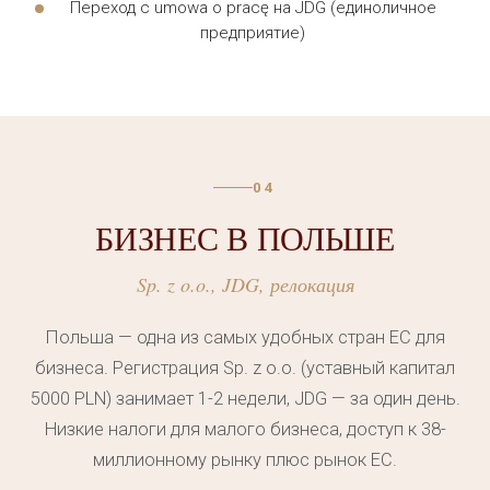
Переход с umowa o pracę на JDG (единоличное
Такая помощь особенно важна при подготовке
предприятие)
апелляций и обжаловании решений польских
ведомств. Адвокат готовит все необходимые
документы, а юридическая помощь
распространяется на представительство в судах
разных инстанций. Защита интересов клиента
04
остаётся приоритетом на любом этапе дела.
БИЗНЕС В ПОЛЬШЕ
Команда компании имеет многолетний опыт
Sp. z o.o., JDG, релокация
работы с делами клиентов из разных стран Европы.
Каждый специалист регулярно проходит обучение,
Польша — одна из самых удобных стран ЕС для
чтобы быть в курсе последних изменений в
бизнеса. Регистрация Sp. z o.o. (уставный капитал
законодательстве. Такой подход гарантирует
5000 PLN) занимает 1-2 недели, JDG — за один день.
высокое качество работы на каждом этапе.
Низкие налоги для малого бизнеса, доступ к 38-
Каждое дело ведётся индивидуально, а сроки
миллионному рынку плюс рынок ЕС.
выполнения задач согласовываются с клиентом