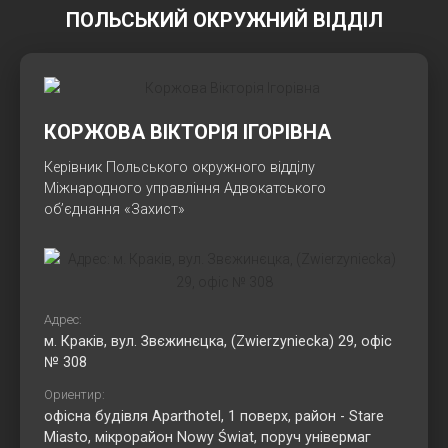
ПОЛЬСЬКИЙ ОКРУЖНИЙ ВІДДІЛ
КОРЖОВА ВІКТОРІЯ ІГОРІВНА
Керівник Польського окружного відділу
Міжнародного управління Адвокатського
об’єднання «Захист»
Адрес:
м. Краків, вул. Звєжинєцка, (Zwierzyniecka) 29, офіс
№ 308
Ориентир:
офісна будівля Aparthotel, 1 поверх, район - Stare
Miasto, мікрорайон Nowy Świat, поруч універмаг