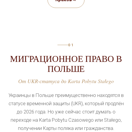
результат всего дела. Юрист изучает документы
клиента, оценивает риски и предлагает пути
решения ещё до подачи заявления в ведомство.
Такая правовая помощь позволяет избежать
типичных ошибок, которые допускают люди без
01
юридического образования.
МИГРАЦИОННОЕ ПРАВО В
ЮРИДИЧЕСКАЯ ПОМОЩЬ
ПОЛЬШЕ
УКРАИНЦАМ В ПОЛЬШЕ — В
От UKR-статуса до Karta Pobytu Stałego
КАКИХ СИТУАЦИЯХ ОНА
НУЖНА
Украинцы в Польше преимущественно находятся в
статусе временной защиты (UKR), который продлён
Потребность в помощи адвоката возникает у
до 2026 года. Но уже сейчас стоит думать о
переселенцев в самых разных обстоятельствах:
переходе на Karta Pobytu Czasowego или Stałego,
легализация и карта побыту, трудовые конфликты с
получении Карты поляка или гражданства.