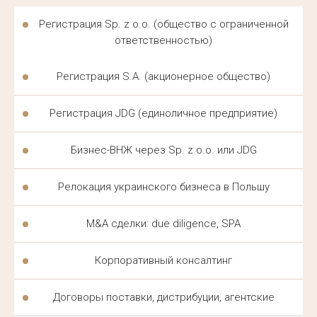
заранее, чтобы избежать неожиданностей на
Регистрация Sp. z o.o. (общество с ограниченной
любом этапе процесса.
ответственностью)
Клиенты ценят прозрачность условий
Регистрация S.A. (акционерное общество)
сотрудничества и отсутствие скрытых платежей.
Все этапы работы согласовываются заранее, а
Регистрация JDG (единоличное предприятие)
стоимость фиксируется в договоре до начала
Бизнес-ВНЖ через Sp. z o.o. или JDG
работы над делом.
Релокация украинского бизнеса в Польшу
ЮРИДИЧЕСКОЕ
СОПРОВОЖДЕНИЕ В ПОЛЬШЕ
M&A сделки: due diligence, SPA
ДЛЯ УКРАИНЦЕВ — КАК
Корпоративный консалтинг
СТРОИТСЯ РАБОТА
Договоры поставки, дистрибуции, агентские
Юридическое сопровождение в Польше для