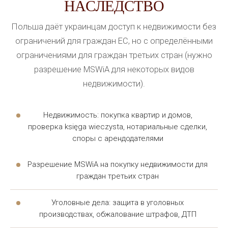
НАСЛЕДСТВО
заранее объясняет клиенту, что будет происходить
дальше. Адвокат регулярно информирует клиента о
Польша даёт украинцам доступ к недвижимости без
статусе дела, а юридическая помощь оказывается
ограничений для граждан ЕС, но с определёнными
прозрачно, без скрытых этапов. Юрист фиксирует
ограничениями для граждан третьих стран (нужно
каждый шаг работы, что позволяет клиенту в любой
разрешение MSWiA для некоторых видов
момент понимать, на каком этапе находится его
недвижимости).
дело. Юридическая помощь строится по чёткому
алгоритму: анализ, документы, представительство,
Недвижимость: покупка квартир и домов,
результат. Юрист остаётся на связи до полного
проверка księga wieczysta, нотариальные сделки,
завершения дела.
споры с арендодателями
Такая поддержка особенно нужна в сложных делах,
Разрешение MSWiA на покупку недвижимости для
требующих участия нескольких специалистов.
граждан третьих стран
Работа координируется одним адвокатом, который
следит за результатом всей команды и отвечает
Уголовные дела: защита в уголовных
производствах, обжалование штрафов, ДТП
перед клиентом.