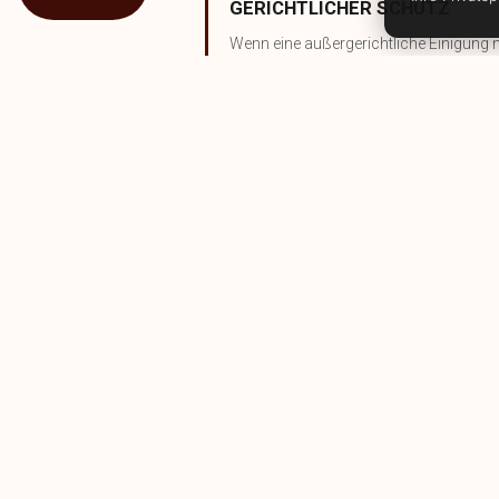
GERICHTLICHER SCHUTZ
Wenn eine außergerichtliche Einigung ni
oder in der Schiedsgerichtsbarkeit. Wir 
WAS KOSTET DAS
BERATUNG
VE
ab €150
ab
Situationsanalyse,
Risi
Perspektiveneinschätzung
Emp
, Aktionsplan.
Bed
GERICHTSVERTRETUN