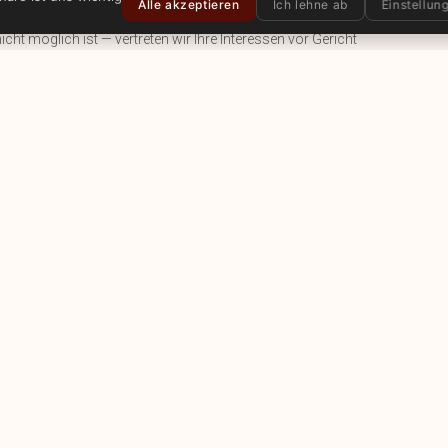
Alle akzeptieren
Ich lehne ab
Einstellun
cht möglich ist — vertreten wir Ihre Interessen vor Gericht
sichern die Urteilsvollstreckung in beiden Jurisdiktionen.
RTRAGSPRÜFUNG
SCHULDENEINTREIBU
NG
 €300
ab €800
koanalyse,
fehlungen zu den
Mahnung,
ingungen.
Verhandlungen,
Begleitung bis zum
Zahlungseingang.