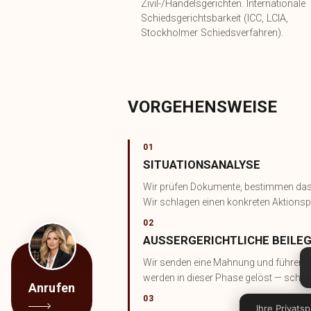
Zivil-/Handelsgerichten. Internationale
Schiedsgerichtsbarkeit (ICC, LCIA,
Stockholmer Schiedsverfahren).
VORGEHENSWEISE
01
SITUATIONSANALYSE
Wir prüfen Dokumente, bestimmen das 
Wir schlagen einen konkreten Aktionsp
02
AUSSERGERICHTLICHE BEILEG
Wir senden eine Mahnung und führen Ve
werden in dieser Phase gelöst — schnel
Anrufen
03
Ihre Privatsp