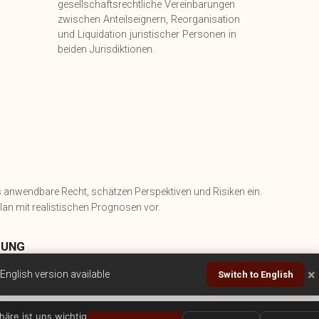
gesellschaftsrechtliche Vereinbarungen
zwischen Anteilseignern, Reorganisation
und Liquidation juristischer Personen in
beiden Jurisdiktionen.
anwendbare Recht, schätzen Perspektiven und Risiken ein.
lan mit realistischen Prognosen vor.
UNG
rhandlungen. Die meisten kommerziellen Streitigkeiten
×
English version available
Switch to English
ler und günstiger als über das Gericht.
häre ist uns wichtig