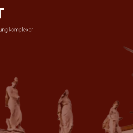
T
sung komplexer