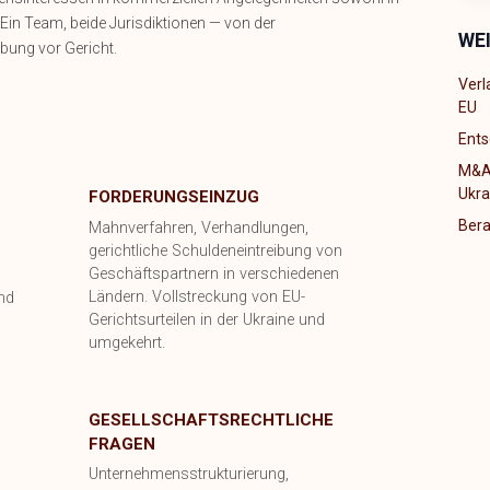
 Ein Team, beide Jurisdiktionen — von der
WE
ibung vor Gericht.
Verl
EU
Ents
M&A-
Ukra
FORDERUNGSEINZUG
Bera
Mahnverfahren, Verhandlungen,
gerichtliche Schuldeneintreibung von
Geschäftspartnern in verschiedenen
Ländern. Vollstreckung von EU-
und
Gerichtsurteilen in der Ukraine und
umgekehrt.
GESELLSCHAFTSRECHTLICHE
FRAGEN
Unternehmensstrukturierung,