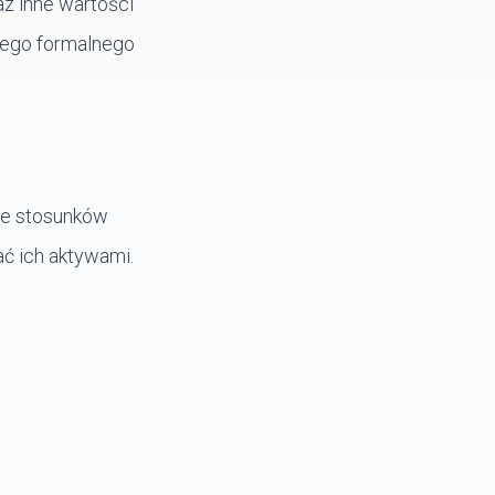
az inne wartości
iego formalnego
ie stosunków
ć ich aktywami.