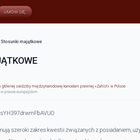
UMÓW SIĘ
/
Stosunki majątkowe
JĄTKOWE
u głównej siedziby międzynarodowej kancelarii prawnej «Zahist» w Polsce
 w prawie europejskim
ują szeroki zakres kwestii związanych z posiadaniem, uż