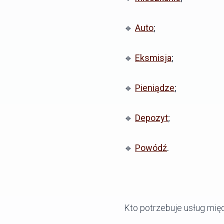
🔹
Autо
;
🔹
Eksmisja
;
🔹
Pieniądze
;
🔹
Depozyt
;
🔹
Powódź
.
Kto potrzebuje usług mię