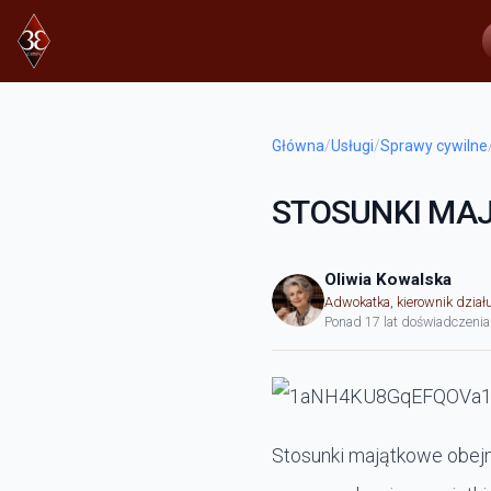
Główna
/
Usługi
/
Sprawy cywilne
STOSUNKI MA
Oliwia Kowalska
Adwokatka, kierownik dział
Ponad 17 lat doświadczenia
Stosunki majątkowe obejm