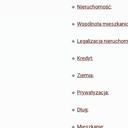
🔹
Nieruchomość
;
🔹
Wspólnota mieszkani
🔹
Legalizacja nierucho
🔹
Kredyt
;
🔹
Ziemia
;
🔹
Prywatyzacja
;
🔹
Dług
;
🔹
Mieszkanie
;