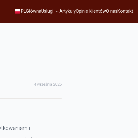
Usługi
PL
Główna
Artykuły
Opinie klientów
O nas
Kontakt
4 września 2025
ytkowaniem i