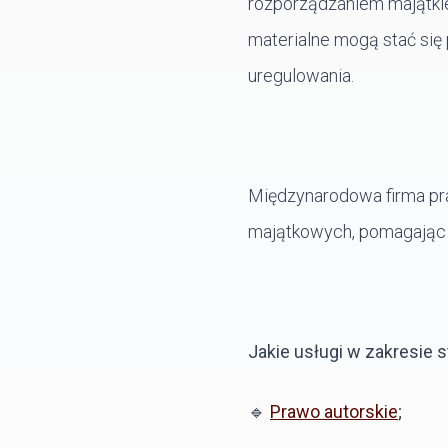
rozporządzaniem majątkie
materialne mogą stać si
uregulowania.
Międzynarodowa firma pr
majątkowych, pomagając n
Jakie usługi w zakresi
🔹
Prawo autorskie
;