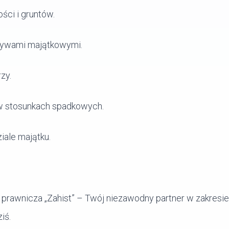
ści i gruntów.
tywami majątkowymi.
zy.
w stosunkach spadkowych.
ale majątku.
prawnicza „Zahist” – Twój niezawodny partner w zakres
iś.