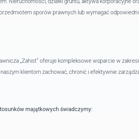
m. Nieruchomości, działki gruntu, aktywa korporacyjne or
ę przedmiotem sporów prawnych lub wymagać odpowiedn
awnicza „Zahist” oferuje kompleksowe wsparcie w zakres
aszym klientom zachować, chronić i efektywnie zarządza
e stosunków majątkowych świadczymy: