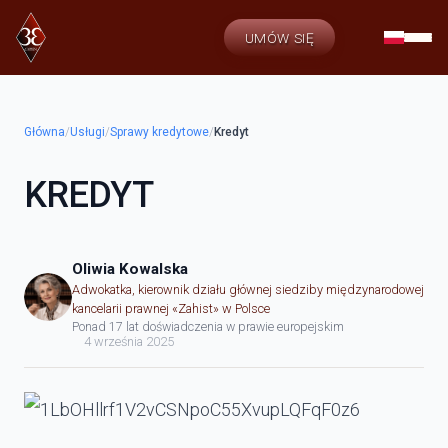
UMÓW SIĘ
Główna
/
Usługi
/
Sprawy kredytowe
/
Kredyt
KREDYT
Oliwia Kowalska
Adwokatka, kierownik działu głównej siedziby międzynarodowej
kancelarii prawnej «Zahist» w Polsce
Ponad 17 lat doświadczenia w prawie europejskim
4 września 2025