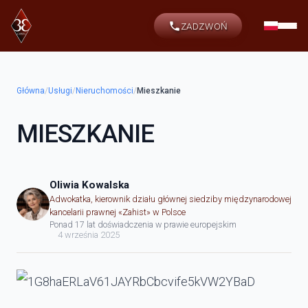
ZADZWOŃ
Główna
/
Usługi
/
Nieruchomości
/
Mieszkanie
MIESZKANIE
Oliwia Kowalska
Adwokatka, kierownik działu głównej siedziby międzynarodowej
kancelarii prawnej «Zahist» w Polsce
Ponad 17 lat doświadczenia w prawie europejskim
4 września 2025