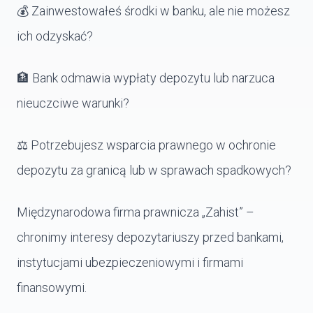
💰 Zainwestowałeś środki w banku, ale nie możesz
ich odzyskać?
🏦 Bank odmawia wypłaty depozytu lub narzuca
nieuczciwe warunki?
⚖️ Potrzebujesz wsparcia prawnego w ochronie
depozytu za granicą lub w sprawach spadkowych?
Międzynarodowa firma prawnicza „Zahist” –
chronimy interesy depozytariuszy przed bankami,
instytucjami ubezpieczeniowymi i firmami
finansowymi.