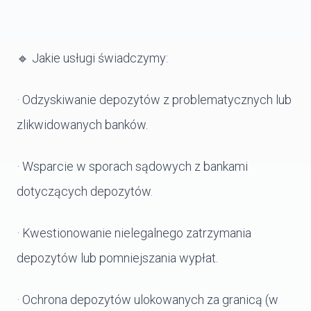
🔹 Jakie usługi świadczymy:
· Odzyskiwanie depozytów z problematycznych lub
zlikwidowanych banków.
· Wsparcie w sporach sądowych z bankami
dotyczących depozytów.
· Kwestionowanie nielegalnego zatrzymania
depozytów lub pomniejszania wypłat.
· Ochrona depozytów ulokowanych za granicą (w