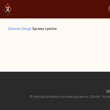
Główna
/
Usługi
/
Sprawy cywilne
G
© Międzynarodowa kancelaria prawna «Zahist». Wszelki