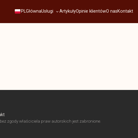
Usługi
PL
Główna
Artykuły
Opinie klientów
O nas
Kontakt
akt
ez zgody właściciela praw autorskich jest zabronione.