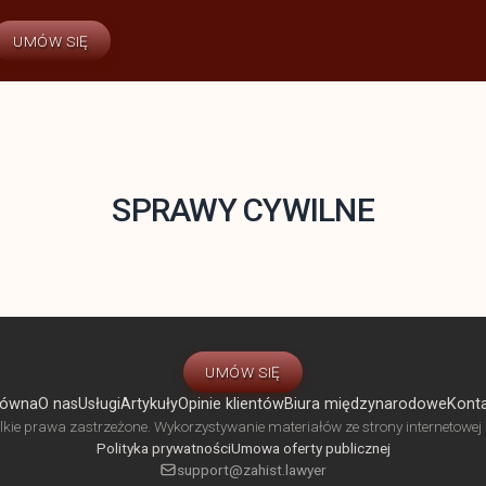
UMÓW SIĘ
SPRAWY CYWILNE
UMÓW SIĘ
łówna
O nas
Usługi
Artykuły
Opinie klientów
Biura międzynarodowe
Kont
e prawa zastrzeżone. Wykorzystywanie materiałów ze strony internetowej b
Polityka prywatności
Umowa oferty publicznej
support@zahist.lawyer