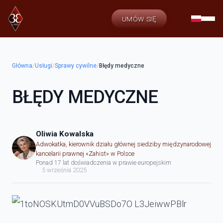
UMÓW SIĘ
Główna
/
Usługi
/
Sprawy cywilne
/
Błędy medyczne
BŁĘDY MEDYCZNE
Oliwia Kowalska
Adwokatka, kierownik działu głównej siedziby międzynarodowej
kancelarii prawnej «Zahist» w Polsce
Ponad 17 lat doświadczenia w prawie europejskim
5 września 2025