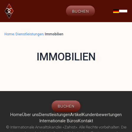
BUCHEN
Home
/
Dienstleistungen
/
Immobilien
IMMOBILIEN
BUCHEN
Home
Über uns
Dienstleistungen
Artikel
Kundenbewertungen
Internationale Büros
Kontakt
© Internationale Anwaltskanzlei «Zahist». Alle Rechte vorbehalten. Die