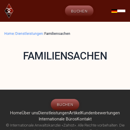
BUCHEN
Home
/
Dienstleistungen
/
Familiensachen
FAMILIENSACHEN
BUCHEN
Home
Über uns
Dienstleistungen
Artikel
Kundenbewertungen
Internationale Büros
Kontakt
© Internationale Anwaltskanzlei «Zahist». Alle Rechte vorbehalten. Die