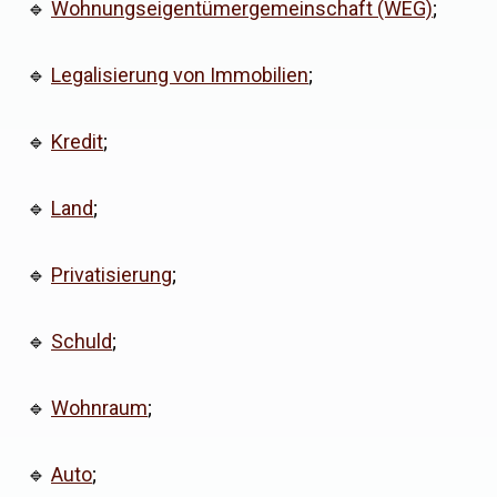
🔹
Wohnungseigentümergemeinschaft (WEG)
;
🔹
Legalisierung von Immobilien
;
🔹
Kredit
;
🔹
Land
;
🔹
Privatisierung
;
🔹
Schuld
;
🔹
Wohnraum
;
🔹
Auto
;