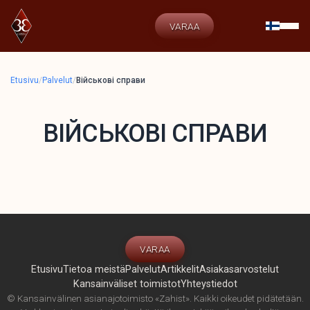
VARAA
Etusivu
/
Palvelut
/
Військові справи
ВІЙСЬКОВІ СПРАВИ
VARAA
Etusivu
Tietoa meistä
Palvelut
Artikkelit
Asiakasarvostelut
Kansainväliset toimistot
Yhteystiedot
© Kansainvälinen asianajotoimisto «Zahist». Kaikki oikeudet pidätetään.