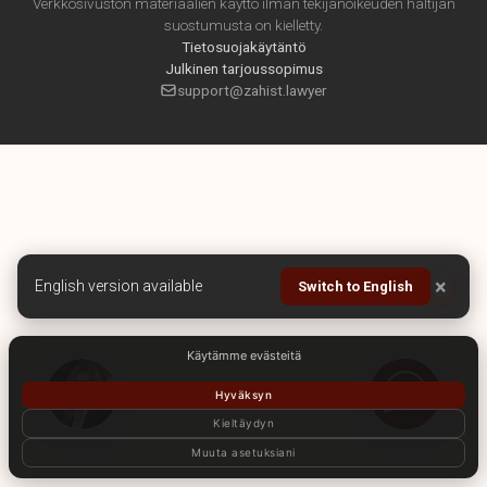
Verkkosivuston materiaalien käyttö ilman tekijänoikeuden haltijan
suostumusta on kielletty.
Tietosuojakäytäntö
Julkinen tarjoussopimus
support@zahist.lawyer
×
English version available
Switch to English
Käytämme evästeitä
Hyväksyn
Kieltäydyn
Muuta asetuksiani