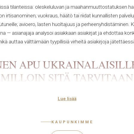
yissä tilanteissa: oleskeluluvan ja maahanmuuttostatuksen ha
 irtisanominen; vuokraus, häätö tai riidat kunnallisten palvel
tuneille; avioero, lasten huoltajuus ja perheenyhdistäminen. K
 — asianajaja analysoi asiakkaan asiakirjat ja ehdottaa konk
ikä auttaa välttämään tyypillisiä virheitä asiakirjoja jätettäess
EN APU UKRAINALAISILL
MILLOIN SITÄ TARVITAAN
laisilla ja maan pysyvillä asukkailla monissa eri tapauksissa
Lue lisää
udet, perheasiat. Alla on lueteltu tilanteita, jolloin kannatta
oleskeluluvan hakeminen ja uusiminen, maahanmuuttostatu
KAUPUNKIMME
työriidat — palkkojen maksamatta jättäminen, laiton irtisanomi