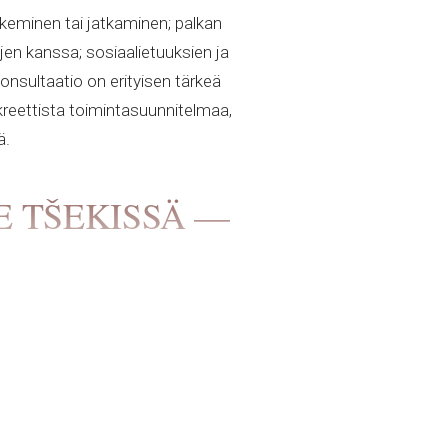
keminen tai jatkaminen; palkan
ujen kanssa; sosiaalietuuksien ja
onsultaatio on erityisen tärkeä
reettista toimintasuunnitelmaa,
ä.
E TŠEKISSÄ —
: maahanmuuttostatus, työsuhteet,
a ottaa yhteyttä
asianajajaan
:
s;
nen;