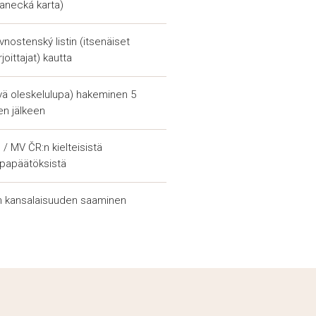
anecká karta)
entelevät seuraavilla alueilla:
suus;
ivnostenský listin (itsenäiset
oittajat) kautta
nen;
yvä oleskelulupa) hakeminen 5
n jälkeen
sriidat;
/ MV ČR:n kielteisistä
upapäätöksistä
an oikean puolustusstrategian.
a seuraa asiaa alusta loppuun.
in kansalaisuuden saaminen
lkomailla.
Asianajajan palvelut sisältävät
. Kattava lista palveluja
n taakkaa. Jokainen asianajaja