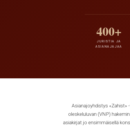
400+
JURISTIA JA
ASIANAJAJAA
Asianajoyhdistys «Zahist» -y
oleskeluluvan (VNP) hakeminen 
asiakirjat jo ensimmäisellä kon