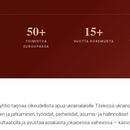
50+
15+
TOIMISTOA
VUOTTA KOKEMUSTA
EUROOPASSA
htiö tarjoaa oikeudellista apua ukrainalaisille Tšekissä ukrainak
ja jatkaminen, työriidat, perheriidat, asumis- ja hallinnollise
sultaatiolla ja avustaa asiakasta jokaisessa vaiheessa — kasv