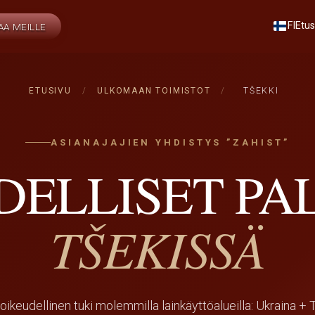
FI
Etus
AA MEILLE
ETUSIVU
/
ULKOMAAN TOIMISTOT
/
TŠEKKI
ASIANAJAJIEN YHDISTYS ”ZAHIST”
DELLISET PA
TŠEKISSÄ
oikeudellinen tuki molemmilla lainkäyttöalueilla: Ukraina + 