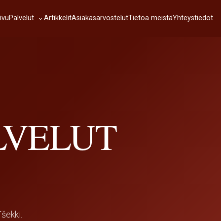
Palvelut
ivu
Artikkelit
Asiakasarvostelut
Tietoa meistä
Yhteystiedot
LVELUT
Tšekki.