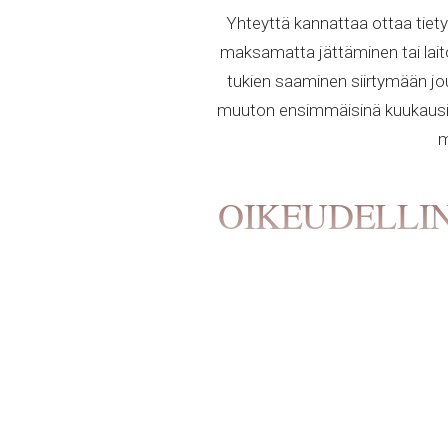
Yhteyttä kannattaa ottaa tiet
maksamatta jättäminen tai laiton
tukien saaminen siirtymään jou
muuton ensimmäisinä kuukausina
m
OIKEUDELLIN
Tarve
neuvontaan
syntyy siirto
asuntokysymykset, sosiaalietu