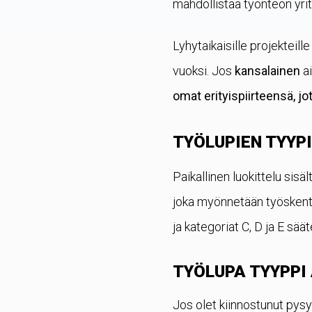
mahdollistaa työnteon yri
Lyhytaikaisille projektei
vuoksi. Jos
kansalainen
ai
omat erityispiirteensä, jo
TYÖLUPIEN TYYPIT
Paikallinen luokittelu sisä
joka myönnetään työskentely
ja kategoriat C, D ja E sää
TYÖLUPA TYYPPI
Jos olet kiinnostunut pysy