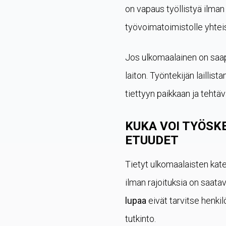
on vapaus työllistyä ilman 
työvoimatoimistolle yhteis
Jos ulkomaalainen on saapu
laiton. Työntekijän laill
tiettyyn paikkaan ja tehtäv
KUKA VOI TYÖSK
ETUUDET
Tietyt ulkomaalaisten kate
ilman rajoituksia on saatav
lupaa
eivät tarvitse henkil
tutkinto.