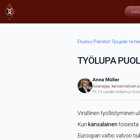
VAR
Etusivu
/
Palvelut
/
Трудові та пе
TYÖLUPA PUOL
Anna Müller
Asianajaja, kansainvälisen 
Yli 15 vuoden kokemus Eur
Virallinen työllistyminen
Kun
kansalainen
toisesta 
Euroopan valtio valvoo tiu