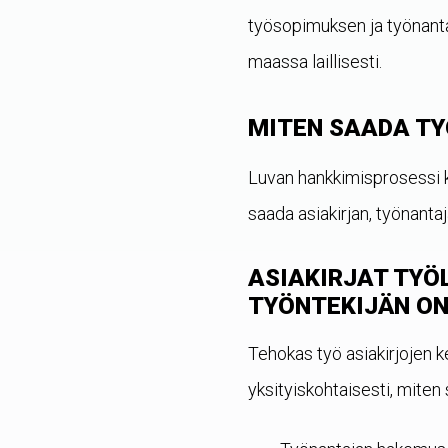
työsopimuksen ja työnanta
maassa laillisesti.
MITEN SAADA TY
Luvan hankkimisprosessi ko
saada asiakirjan, työnantaj
ASIAKIRJAT TYÖ
TYÖNTEKIJÄN ON
Tehokas työ asiakirjojen 
yksityiskohtaisesti, miten 