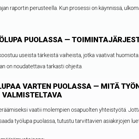
jan raportin perusteella. Kun prosessi on käynnissä, ulkom
ÖLUPA PUOLASSA — TOIMINTAJÄRJES
ostuu useista tärkeistä vaiheista, jotka vaativat huomiota.
an on noudatettava tarkasti ohjeita.
LUPAA VARTEN PUOLASSA — MITÄ TYÖ
 VALMISTELTAVA
keräämiseksi vaatii molempien osapuolten yhteistyötä. Jot
saada työlupa puolassa, tutustu tarvittavien asiakirjojen lue