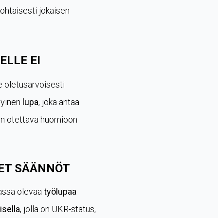
ohtaisesti jokaisen
ELLE EI
e oletusarvoisesti
ityinen
lupa
, joka antaa
 on otettava huomioon
SET SÄÄNNÖT
imassa olevaa
työlupaa
isella
, jolla on UKR-status,