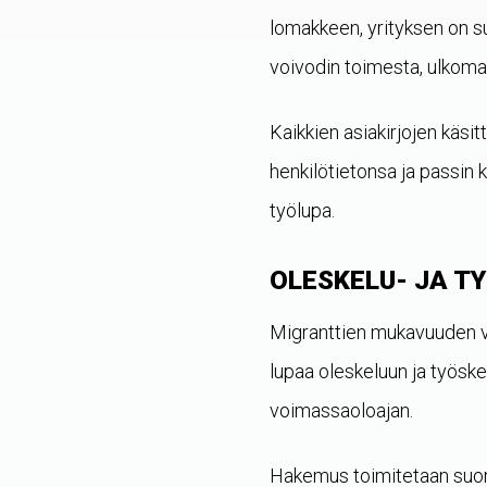
lomakkeen, yrityksen on su
voivodin toimesta, ulkomaa
Kaikkien asiakirjojen käs
henkilötietonsa ja passin 
työlupa.
OLESKELU- JA TY
Migranttien mukavuuden vu
lupaa oleskeluun ja työsken
voimassaoloajan.
Hakemus toimitetaan suor