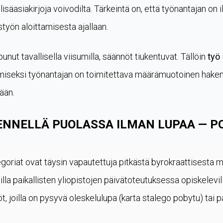
lisäasiakirjoja voivodilta. Tärkeintä on, että työnantajan on 
työn aloittamisesta ajallaan.
nut tavallisella viisumilla, säännöt tiukentuvat. Tällöin
työ
istamiseksi työnantajan on toimitettava määrämuotoinen ha
ään.
ENNELLÄ PUOLASSA ILMAN LUPAA — P
goriat ovat täysin vapautettuja pitkästä byrokraattisesta m
illa paikallisten yliopistojen päivätoteutuksessa opiskelevil
öt, joilla on pysyvä oleskelulupa (karta stalego pobytu) tai 