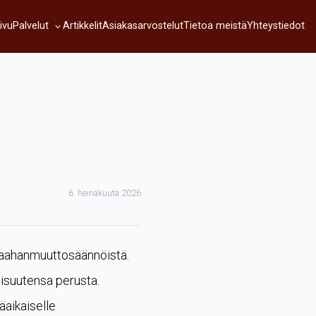
Palvelut
ivu
Artikkelit
Asiakasarvostelut
Tietoa meistä
Yhteystiedot
6. heinäkuuta 2026
 maahanmuuttosäännöistä.
lisuutensa perusta.
äaikaiselle