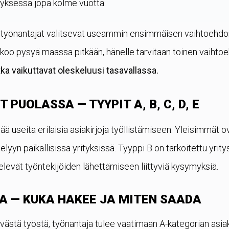
tyksessä jopa kolme vuotta.
lle työnantajat valitsevat useammin ensimmäisen vaihtoehd
koo pysyä maassa pitkään, hänelle tarvitaan toinen vaihtoe
tka vaikuttavat oleskeluusi tasavallassa.
 PUOLASSA — TYYPIT A, B, C, D, E
ltää useita erilaisia asiakirjoja työllistämiseen. Yleisimmät 
yn paikallisissa yrityksissä. Tyyppi B on tarkoitettu yrityst
televät työntekijöiden lähettämiseen liittyviä kysymyksiä.
 A — KUKA HAKEE JA MITEN SAADA
västä työstä, työnantaja tulee vaatimaan A-kategorian asiak