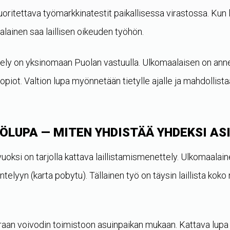
oritettava työmarkkinatestit paikallisessa virastossa. Kun
lainen saa laillisen oikeuden työhön.
ittely on yksinomaan Puolan vastuulla. Ulkomaalaisen on ann
kopiot. Valtion lupa myönnetään tietylle ajalle ja mahdollist
ÖLUPA — MITEN YHDISTÄÄ YHDEKSI AS
oksi on tarjolla kattava laillistamismenettely. Ulkomaalain
telyyn (karta pobytu). Tällainen työ on täysin laillista koko
aan voivodin toimistoon asuinpaikan mukaan. Kattava lup