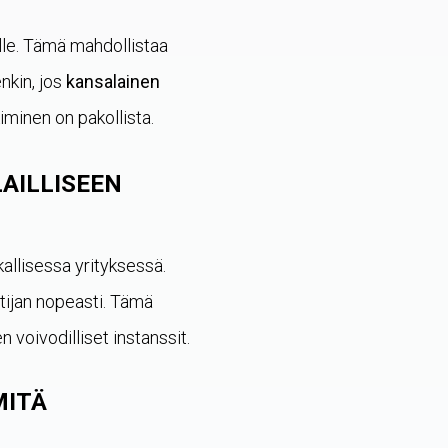
ille. Tämä mahdollistaa
nkin, jos
kansalainen
minen on pakollista.
AILLISEEN
kallisessa yrityksessä.
tijan nopeasti. Tämä
voivodilliset instanssit.
MITÄ