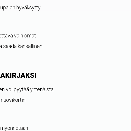
 lupa on hyväksytty
ettava vain omat
aa saada kansallinen
IAKIRJAKSI
en voi pyytää yhtenäistä
 muovikortin
a myönnetään