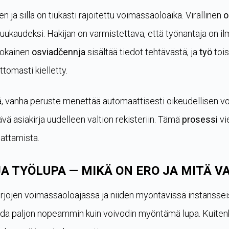
n ja sillä on tiukasti rajoitettu voimassaoloaika. Virallinen
o
ukaudeksi. Hakijan on varmistettava, että työnantaja on ilm
Jokainen
osviadčennja
sisältää tiedot tehtävästä, ja
työ
tois
tomasti kielletty.
tä, vanha peruste menettää automaattisesti oikeudellisen 
ävä asiakirja uudelleen valtion rekisteriin. Tämä
prosessi
vi
attamista.
A TYÖLUPA — MIKÄ ON ERO JA MITÄ V
irjojen voimassaoloajassa ja niiden myöntävissä instanssei
da paljon nopeammin kuin voivodin myöntämä lupa. Kuitenk