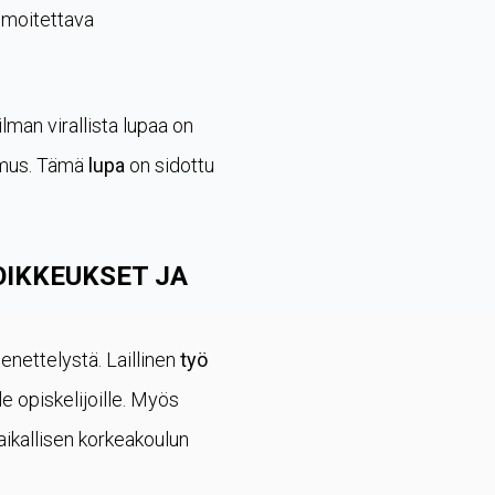
ilmoitettava
ilman virallista lupaa on
kemus. Tämä
lupa
on sidottu
OIKKEUKSET JA
enettelystä. Laillinen
työ
le opiskelijoille. Myös
paikallisen korkeakoulun