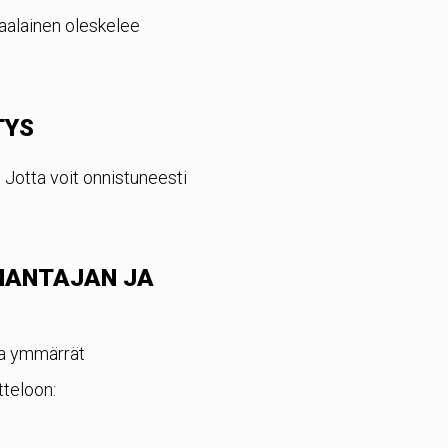
aalainen oleskelee
TYS
 Jotta voit onnistuneesti
NANTAJAN JA
ta ymmärrät
tteloon: