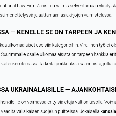
rnational Law Firm Zahist on valmis selventämään yksityisk
ssä menettelyssä ja auttamaan asiakirjojen valmistelussa.
SA — KENELLE SE ON TARPEEN JA KEN
kaa ulkomaalaiset useisiin kategorioihin. Virallinen
työ
ei ol
lle. Suurimmalle osalle ulkomaalaisista on tarpeen hankkia er
 kuitenkin olemassa tärkeitä poikkeuksia säännöistä, jotka
SA UKRAINALAISILLE — AJANKOHTAI
e henkilöille on voimassa erityisiä etuja valtion tasolla. Vo
 vaadita väliaikaisen suojelun puitteissa. Jokaisella
kansala