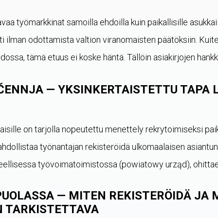
vaa työmarkkinat samoilla ehdoilla kuin paikallisille asukka
 ilman odottamista valtion viranomaisten päätöksiin. Kuite
ssa, tämä etuus ei koske häntä. Tällöin asiakirjojen hankki
ČENNJA — YKSINKERTAISTETTU TAPA L
aisille on tarjolla nopeutettu menettely rekrytoimiseksi pai
dollistaa työnantajan rekisteröidä ulkomaalaisen asiantun
ellisessa työvoimatoimistossa (powiatowy urząd), ohittaen 
UOLASSA — MITEN REKISTERÖIDÄ JA 
N TARKISTETTAVA