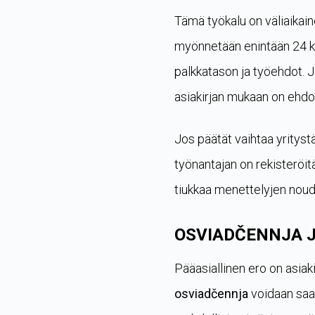
Tämä työkalu on väliaikaine
myönnetään enintään 24 ku
palkkatason ja työehdot. 
asiakirjan mukaan on ehdot
Jos päätät vaihtaa yritys
työnantajan on rekisteröit
tiukkaa menettelyjen noud
OSVIADČENNJA J
Pääasiallinen ero on asiak
osviadčennja
voidaan saa