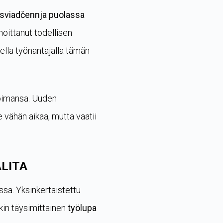
sviadčennja puolassa
oittanut todellisen
ella työnantajalla tämän
voimansa. Uuden
e vähän aikaa, mutta vaatii
ALITA
ssa. Yksinkertaistettu
in täysimittainen
työlupa