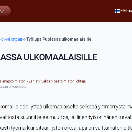
FI
Etus
AA
нсійні справи
/
Työlupa Puolassa ulkomaalaisille
ASSA ULKOMAALAISILLE
asianajotoimiston «Zahist» Saksan päätoimiston johtaja
oopan oikeudesta
 ulkomailla edellyttää ulkomaalaiselta selkeää ymmärrystä
valtiosta suunnittelee muuttoa, laillinen
työ
on hänen turval
kasti työmarkkinoitaan, joten oikea
lupa
on välttämätön pitk