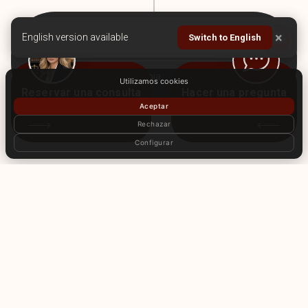
×
Dirección estratégica
English version available
Switch to English
Reconstrucción de Ucrania
Utilizamos cookies
Reservar una consulta
Hacer una pregunta
Aceptar
Rechazar
Configurar
CÓMO TRABAJAMOS
Sistema transparente y eficaz para trabajar con cada cliente