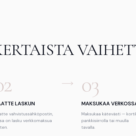
KERTAISTA VAIHE
02
03
AATTE LASKUN
MAKSUKAA VERKOSS
atte vahvistussähköpostin,
Maksukaa kätevästi — kortil
ssa on lasku verkkomaksua
pankkisiirrolla tai muulla
ten.
tavalla.