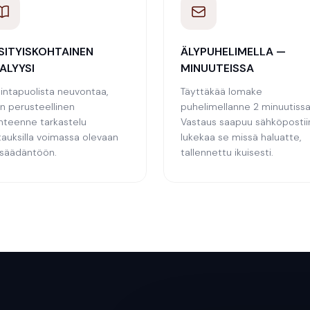
SITYISKOHTAINEN
ÄLYPUHELIMELLA —
ALYYSI
MINUUTEISSA
pintapuolista neuvontaa,
Täyttäkää lomake
n perusteellinen
puhelimellanne 2 minuutissa
anteenne tarkastelu
Vastaus saapuu sähköpostii
ttauksilla voimassa olevaan
lukekaa se missä haluatte,
nsäädäntöön.
tallennettu ikuisesti.