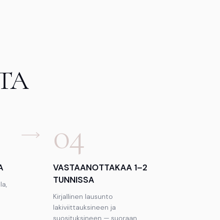
TTA
04
A
VASTAANOTTAKAA 1–2
TUNNISSA
la,
Kirjallinen lausunto
lakiviittauksineen ja
suosituksineen — suoraan