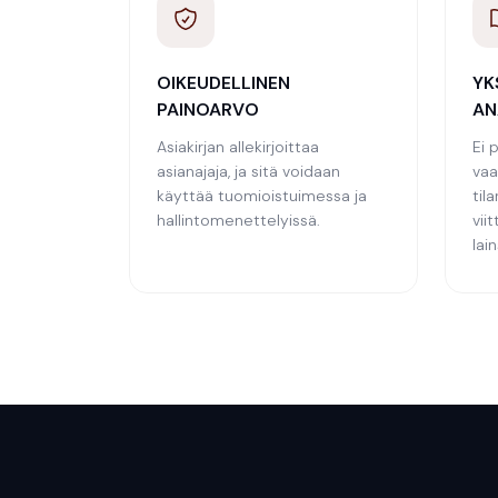
OIKEUDELLINEN
YK
PAINOARVO
AN
Asiakirjan allekirjoittaa
Ei 
asianajaja, ja sitä voidaan
vaa
käyttää tuomioistuimessa ja
til
hallintomenettelyissä.
vii
lai