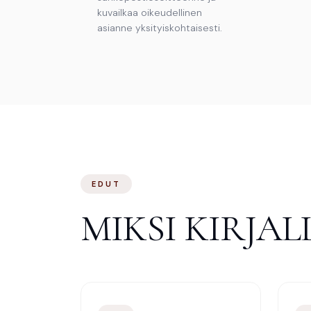
kuvailkaa oikeudellinen
asianne yksityiskohtaisesti.
EDUT
MIKSI KIRJA