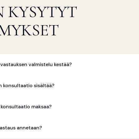
N KYSYTYT
MYKSET
vastauksen valmistelu kestää?
en konsultaatio sisältää?
 konsultaatio maksaa?
ä vastaus annetaan?