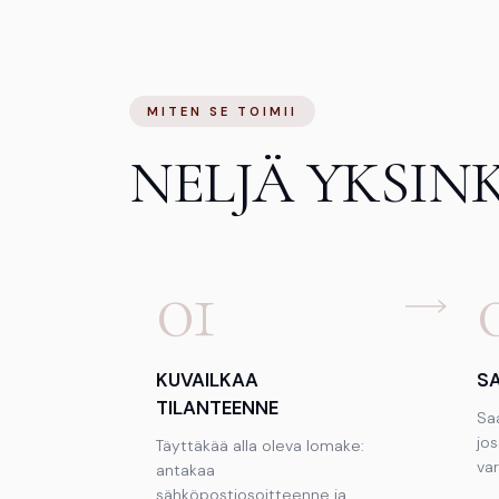
MITEN SE TOIMII
NELJÄ YKSIN
01
KUVAILKAA
S
TILANTEENNE
Sa
jo
Täyttäkää alla oleva lomake:
var
antakaa
sähköpostiosoitteenne ja