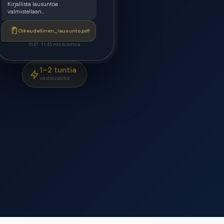
Kirjallista lausuntoa
valmistellaan...
Oikeudellinen_lausunto.pdf
15:47 · 1 t 45 min kuluttua
1–2 tuntia
vastausaika