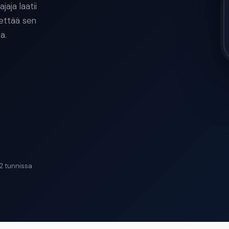
aja laatii
hettää sen
a.
2 tunnissa