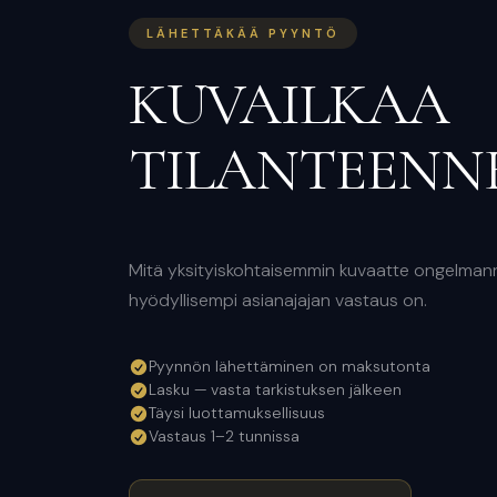
LÄHETTÄKÄÄ PYYNTÖ
KUVAILKAA
TILANTEENN
Mitä yksityiskohtaisemmin kuvaatte ongelmanne
hyödyllisempi asianajajan vastaus on.
Pyynnön lähettäminen on maksutonta
Lasku — vasta tarkistuksen jälkeen
Täysi luottamuksellisuus
Vastaus 1–2 tunnissa