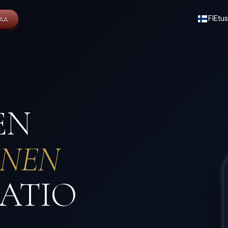
FI
Etus
AA
EN
INEN
ATIO