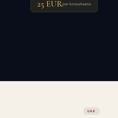
25 EUR
per konsultaatio
UKK