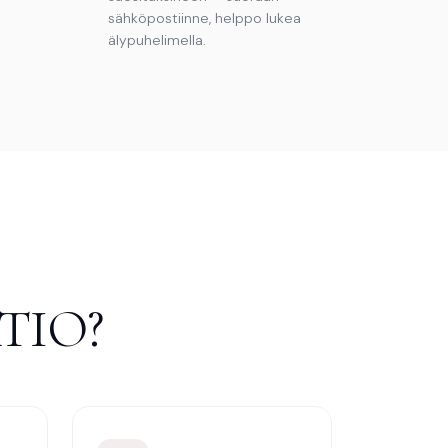
sähköpostiinne, helppo lukea
älypuhelimella.
TIO?