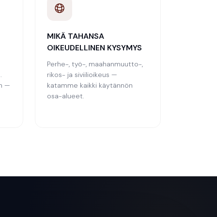
MIKÄ TAHANSA
OIKEUDELLINEN KYSYMYS
Perhe-, työ-, maahanmuutto-,
.
rikos- ja siviilioikeus —
n —
katamme kaikki käytännön
osa-alueet.