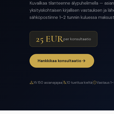
Kuvailkaa tilanteenne älypuhelimella — asianaj
yksityiskohtaisen kirjallisen vastauksen ja lä
sähköpostiinne
1–2 tunnin
kuluessa maksust
25 EUR
per konsultaatio
Hankkikaa konsultaatio
Yli 150 asianajajaa
10 tuettua kieltä
Vastaus 1–