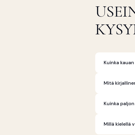
USEI
KYSY
Kuinka kauan 
Mitä kirjallin
Kuinka paljon
Millä kielell