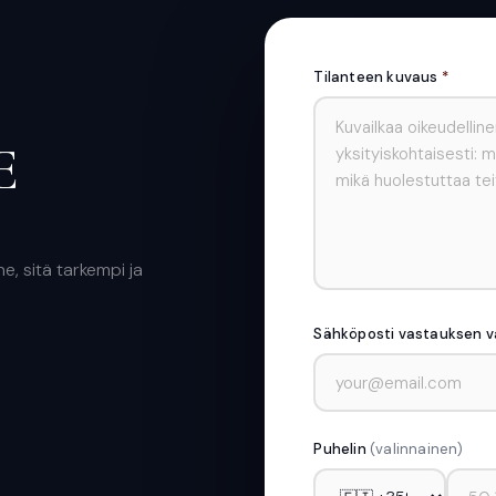
Tilanteen kuvaus
*
E
, sitä tarkempi ja
Sähköposti vastauksen 
Puhelin
(valinnainen)