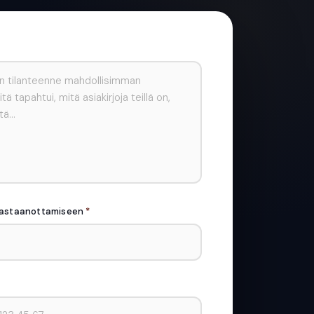
vastaanottamiseen
*