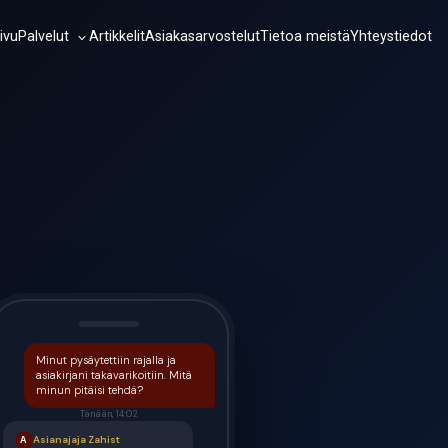
Palvelut
ivu
Artikkelit
Asiakasarvostelut
Tietoa meistä
Yhteystiedot
Minut pysäytettiin rajalla ja
asiakirjani takavarikoitiin. Mitä
minun pitäisi tehdä?
Tänään, 14:02
Asianajaja Zahist
А