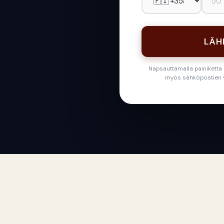
LÄH
Napsauttamalla painiketta
myös sähköpostien v