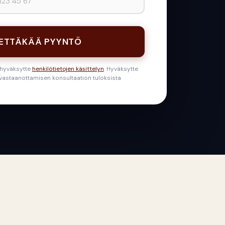
ETTÄKÄÄ PYYNTÖ
 hyväksytte
henkilötietojen käsittelyn
. Hyväksytte
astaanottamisen konsultaation tuloksista