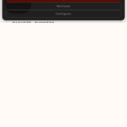
consulta fiscal básica.
Rechazar
Configurar
PAQUETE «BUSINESS»
desde €3 000
Todo del paquete «Start» + apertura de cuenta bancaria,
transferencia de hasta 5 contratos, configuración contable,
registro de IVA.
PAQUETE «TRASLADO COMPLETO»
desde €5 000
Todo del paquete «Business» + transferencia de propiedad
intelectual, formalización de relaciones laborales,
planificación fiscal, 3 meses de acompañamiento jurídico
post-registro.