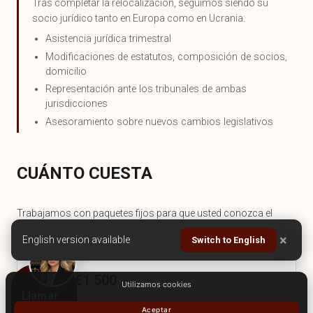
Tras completar la relocalización, seguimos siendo su
socio jurídico tanto en Europa como en Ucrania:
Asistencia jurídica trimestral
Modificaciones de estatutos, composición de socios,
domicilio
Representación ante los tribunales de ambas
jurisdicciones
Asesoramiento sobre nuevos cambios legislativos
CUÁNTO CUESTA
Trabajamos con paquetes fijos para que usted conozca el
coste de antemano.
×
English version available
Switch to English
PAQUETE «START»
desde €1 500
Utilizamos cookies
Llamar
Registro de la empresa, número fiscal, dirección legal,
Aceptar