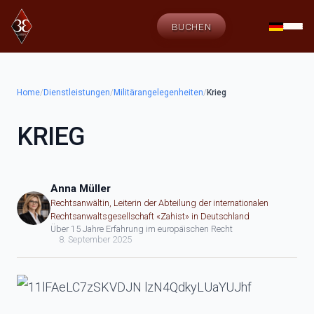
BUCHEN
Home
/
Dienstleistungen
/
Militärangelegenheiten
/
Krieg
KRIEG
Anna Müller
Rechtsanwältin, Leiterin der Abteilung der internationalen
Rechtsanwaltsgesellschaft «Zahist» in Deutschland
Über 15 Jahre Erfahrung im europäischen Recht
8. September 2025