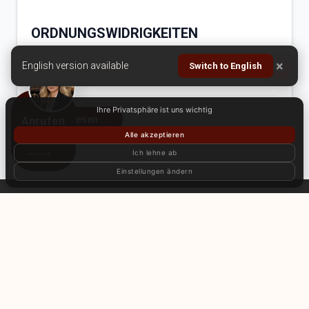
ORDNUNGSWIDRIGKEITEN
Schutz der Rechte von Personen, die einer Straftat
×
English version available
Switch to English
beschuldigt werden
Ihre Privatsphäre ist uns wichtig
Mehr lesen...
Anrufen
Alle akzeptieren
Ich lehne ab
Einstellungen ändern
ANRUFEN
Home
Über uns
Dienstleistungen
Artikel
Kundenbewertungen
Internationale Büros
Kontakt
© Internationale Anwaltskanzlei «Zahist». Alle Rechte vorbehalten. Die
Verwendung der Materialien der Website ohne Zustimmung des
Rechteinhabers ist untersagt.
Datenschutzrichtlinie