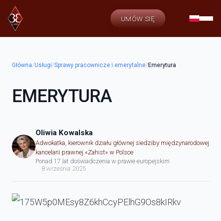
UMÓW SIĘ
Główna
/
Usługi
/
Sprawy pracownicze i emerytalne
/
Emerytura
EMERYTURA
Oliwia Kowalska
Adwokatka, kierownik działu głównej siedziby międzynarodowej
kancelarii prawnej «Zahist» w Polsce
Ponad 17 lat doświadczenia w prawie europejskim
8 września 2025