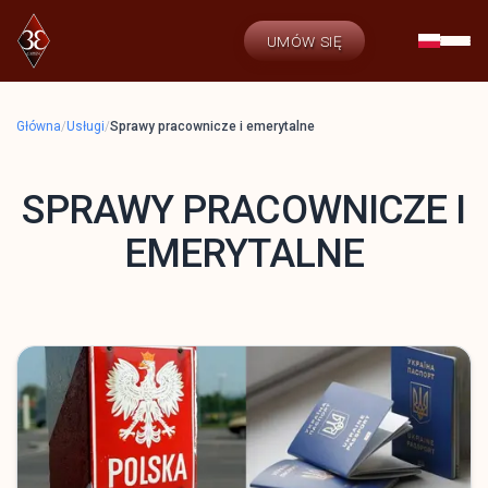
UMÓW SIĘ
Główna
/
Usługi
/
Sprawy pracownicze i emerytalne
SPRAWY PRACOWNICZE I
EMERYTALNE