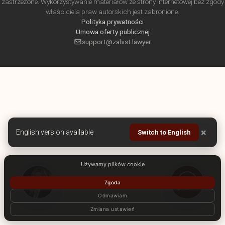
zastrzeżone. Wykorzystywanie materiałów ze strony internetowej bez zgody
właściciela praw autorskich jest zabronione.
Polityka prywatności
Umowa oferty publicznej
support@zahist.lawyer
×
English version available
Switch to English
Używamy plików cookie
Zgoda
Odmawiam
Zmiana ustawień