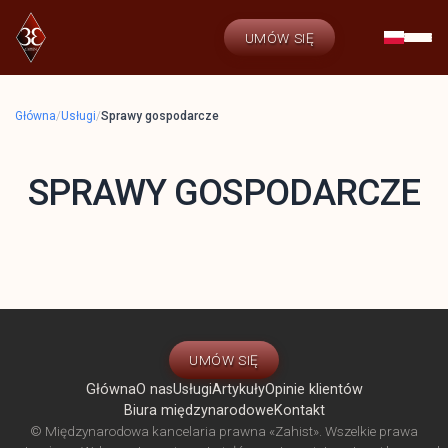
UMÓW SIĘ
Główna
/
Usługi
/
Sprawy gospodarcze
SPRAWY GOSPODARCZE
UMÓW SIĘ
Główna
O nas
Usługi
Artykuły
Opinie klientów
Biura międzynarodowe
Kontakt
© Międzynarodowa kancelaria prawna «Zahist». Wszelkie prawa