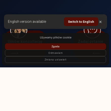
×
English version available
Switch to English
Używamy plików cookie
Umów konsultację
Zadaj pytanie
Zgoda
Odmawiam
Zmiana ustawień
UMÓW SIĘ
Główna
O nas
Usługi
Artykuły
Opinie klientów
Biura międzynarodowe
Kontakt
© Międzynarodowa kancelaria prawna «Zahist». Wszelkie prawa
zastrzeżone. Wykorzystywanie materiałów ze strony internetowej bez zgody
właściciela praw autorskich jest zabronione.