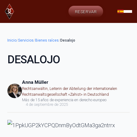
RESERVAR
Inicio
/
Servicios
/
Bienes raíces
/
Desalojo
DESALOJO
Anna Müller
Rechtsanwältin, Leiterin der Abteilung der internationalen
Rechtsanwaltsgesellschaft «Zahist» in Deutschland
Más de 15 años de experiencia en derecho europeo
4 de septiembre de 2025