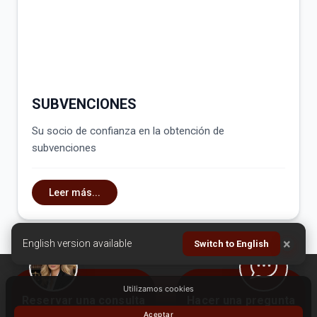
SUBVENCIONES
Su socio de confianza en la obtención de
subvenciones
Leer más...
×
English version available
Switch to English
Utilizamos cookies
RESERVAR
Reservar una consulta
Hacer una pregunta
Inicio
Sobre nosotros
Servicios
Artículos
Aceptar