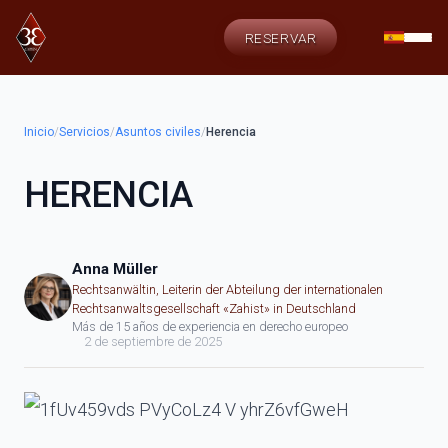
RESERVAR
Inicio
/
Servicios
/
Asuntos civiles
/
Herencia
HERENCIA
Anna Müller
Rechtsanwältin, Leiterin der Abteilung der internationalen
Rechtsanwaltsgesellschaft «Zahist» in Deutschland
Más de 15 años de experiencia en derecho europeo
2 de septiembre de 2025