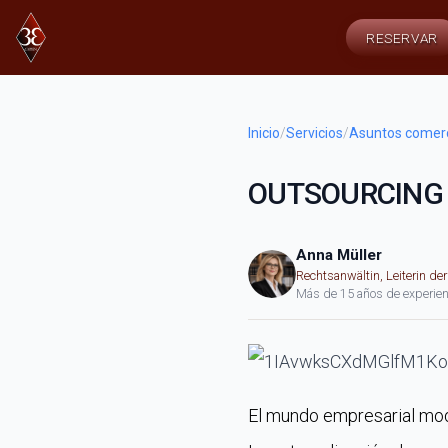
RESERVAR
Inicio
/
Servicios
/
Asuntos comerc
OUTSOURCING
Anna Müller
Rechtsanwältin, Leiterin de
Más de 15 años de experien
El mundo empresarial mode