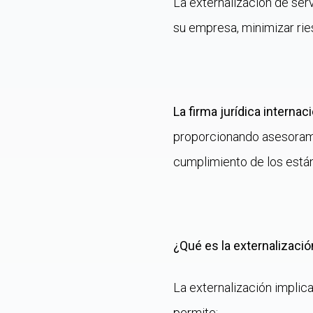
La externalización de serv
su empresa, minimizar ries
La firma jurídica interna
proporcionando asesoramie
cumplimiento de los está
¿Qué es la externalizaci
La externalización implic
permite: