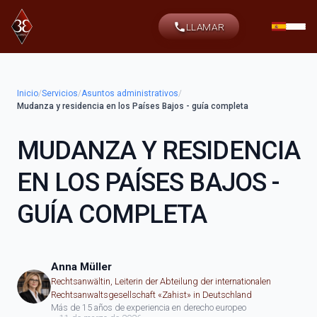
LLAMAR
Inicio
/
Servicios
/
Asuntos administrativos
/
Mudanza y residencia en los Países Bajos - guía completa
MUDANZA Y RESIDENCIA
EN LOS PAÍSES BAJOS -
GUÍA COMPLETA
Anna Müller
Rechtsanwältin, Leiterin der Abteilung der internationalen
Rechtsanwaltsgesellschaft «Zahist» in Deutschland
Más de 15 años de experiencia en derecho europeo