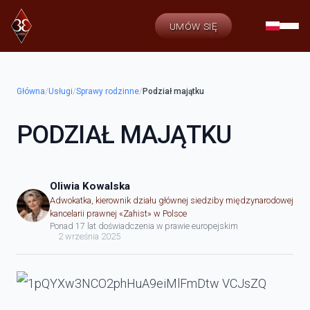
UMÓW SIĘ
Główna
/
Usługi
/
Sprawy rodzinne
/
Podział majątku
PODZIAŁ MAJĄTKU
Oliwia Kowalska
Adwokatka, kierownik działu głównej siedziby międzynarodowej
kancelarii prawnej «Zahist» w Polsce
Ponad 17 lat doświadczenia w prawie europejskim
2 września 2025