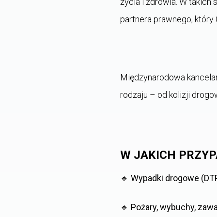
życia i zdrowia. W takich 
partnera prawnego, który 
Międzynarodowa kancela
rodzaju – od kolizji drog
W JAKICH PRZY
🔹
Wypadki drogowe (DT
🔹
Pożary, wybuchy, zawa