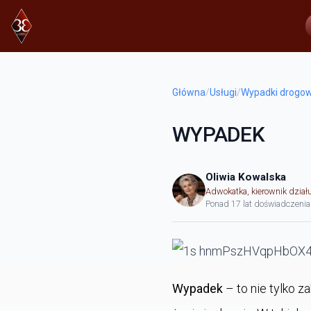
Główna
/
Usługi
/
Wypadki drogow
WYPADEK
Oliwia Kowalska
Adwokatka, kierownik dział
Ponad 17 lat doświadczenia
Wypadek
– to nie tylko z