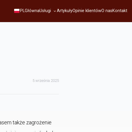
Usługi
PL
Główna
Artykuły
Opinie klientów
O nas
Kontakt
5 września 2025
czasem także zagrożenie