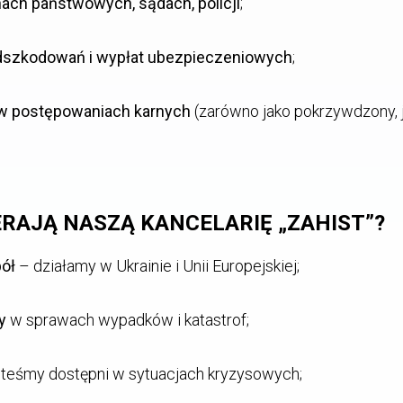
ach państwowych, sądach, policji
;
szkodowań i wypłat ubezpieczeniowych
;
w postępowaniach karnych
(zarówno jako pokrzywdzony, j
RAJĄ NASZĄ KANCELARIĘ „ZAHIST”?
ół
– działamy w Ukrainie i Unii Europejskiej;
y
w sprawach wypadków i katastrof;
teśmy dostępni w sytuacjach kryzysowych;