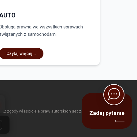
AUTO
Obsługa prawna we wszystkich sprawach
związanych z samochodami
Czytaj więcej...
akt
ez zgody właściciela praw autorskich jest zabronione.
Zadaj pytanie