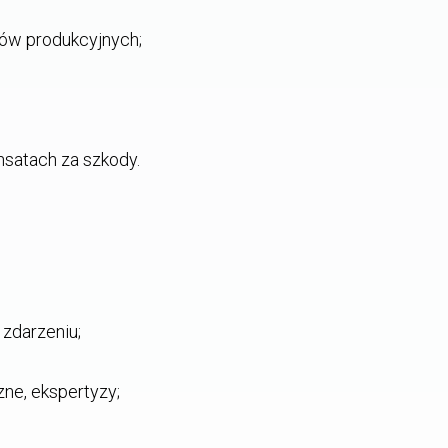
jów produkcyjnych;
satach za szkody.
zdarzeniu;
zne, ekspertyzy;