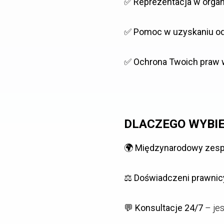
✅
Reprezentacja w organ
✅
Pomoc w uzyskaniu od
✅
Ochrona Twoich praw 
DLACZEGO WYBIE
🌍
Międzynarodowy zesp
⚖️
Doświadczeni prawnic
💬
Konsultacje 24/7
– jes