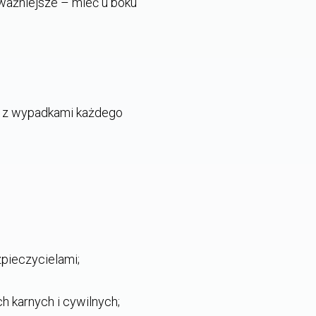
ajważniejsze – mieć u boku
h z wypadkami każdego
pieczycielami;
h karnych i cywilnych;