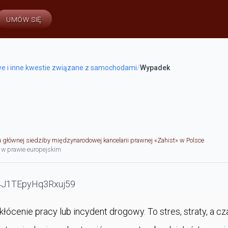
UMÓW SIĘ
e i inne kwestie związane z samochodami
/
Wypadek
u głównej siedziby międzynarodowej kancelarii prawnej «Zahist» w Polsce
 w prawie europejskim
akłócenie pracy lub incydent drogowy. To stres, straty, a 