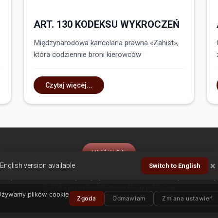
ART. 130 KODEKSU WYKROCZEŃ
–
Międzynarodowa kancelaria prawna «Zahist»,
która codziennie broni kierowców
Czytaj więcej...
UMÓW SIĘ
×
English version available
Switch to English
łówna
O nas
Usługi
Artykuły
Opinie klientów
Biura międzynarodowe
Kont
e prawa zastrzeżone. Wykorzystywanie materiałów ze strony internetowej b
Polityka prywatności
Umowa oferty publicznej
Używamy plików cookie
support@zahist.lawyer
Zgoda
Odmawiam
Zmiana ustawień