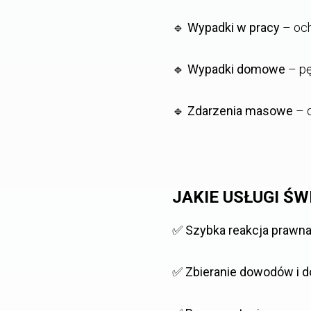
🔹
Wypadki w pracy
– och
🔹
Wypadki domowe
– pę
🔹
Zdarzenia masowe
– d
JAKIE USŁUGI Ś
✅
Szybka reakcja prawn
✅
Zbieranie dowodów i 