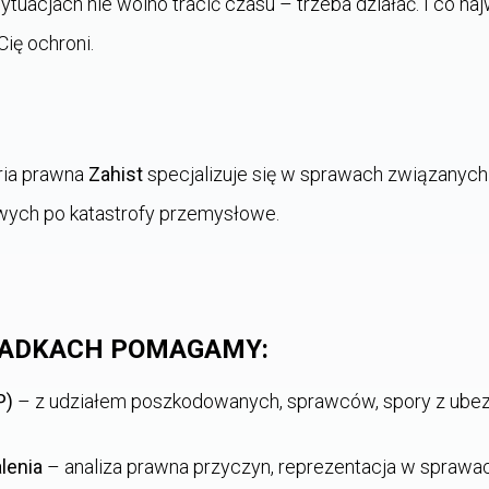
sytuacjach nie wolno tracić czasu – trzeba działać. I co n
Cię ochroni.
ria prawna
Zahist
specjalizuje się w sprawach związanyc
owych po katastrofy przemysłowe.
PADKACH POMAGAMY:
P)
– z udziałem poszkodowanych, sprawców, spory z ubez
lenia
– analiza prawna przyczyn, reprezentacja w sprawac