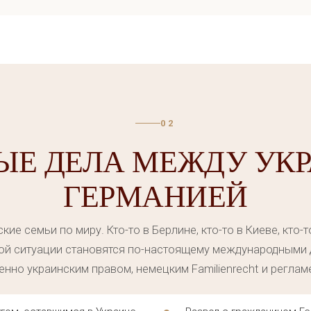
обжалование отказов миграционных ведомств;
продление и изменение статуса при изменении обстоятель
о решаются в сжатые сроки, поэтому обращаться нужно 
оры с ведомством напрямую, оказывая юридическую под
т, специализирующийся на миграционном праве, знает о
02
ы отказов. Мы учитываем украинское законодательство п
ЫЕ ДЕЛА МЕЖДУ УКР
это нужно для дела.
ГЕРМАНИЕЙ
могает понять реальные шансы на положительное решение
ие семьи по миру. Кто-то в Берлине, кто-то в Киеве, кто-то
Т ДЛЯ УКРАИНЦЕВ В ГЕР
акой ситуации становятся по-настоящему международными 
нно украинским правом, немецким Familienrecht и реглам
ЙНЫЕ И ГРАЖДАНСКИЕ 