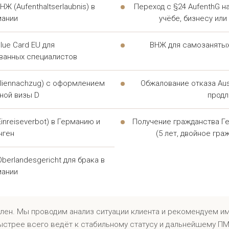
Ж (Aufenthaltserlaubnis) в
Переход с §24 AufenthG н
ент получает индивидуальную стратегию защиты своих п
мании
учёбе, бизнесу ил
х услуг всегда обсуждаются заранее, до начала работы
ue Card EU для
ВНЖ для самозанятых
ванных специалистов
НЫЙ ЮРИСТ В ГЕРМАНИ
ДОКУМЕНТАМИ И СТАТУ
liennachzug) с оформлением
Обжалование отказа Aus
ной визы D
прод
улирует оформление статуса временной защиты, продлен
inreiseverbot) в Германию и
Получение гражданства Г
кие услуги адвокат оказывает на каждом этапе — от под
нген
(5 лет, двойное гра
ти обжалует отказ. Перечень услуг адвоката в таких де
в зависимости от статуса клиента.
berlandesgericht для брака в
мании
аправления, в которых работает миграционный специалис
оформление статуса временной защиты и вида на жительс
лен. Мы проводим анализ ситуации клиента и рекомендуем им
ыстрее всего ведёт к стабильному статусу и дальнейшему П
воссоединение семьи в рамках миграционного процесс