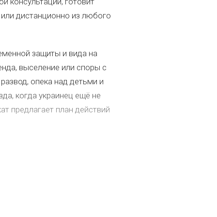
й консультации, готовит
 или дистанционно из любого
еменной защиты и вида на
енда, выселение или споры с
развод, опека над детьми и
да, когда украинец ещё не
ат предлагает план действий
В ГЕРМАНИИ
НУЖНА
ых разных обстоятельствах: