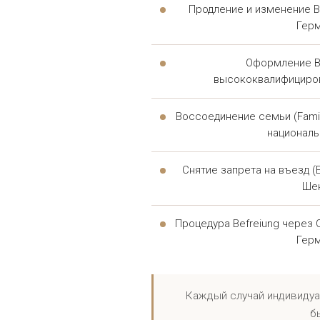
Продление и изменение ВН
Каждый украинский кли
Гер
необходимы
Оформление Bl
высококвалифициро
МИГРАЦИОН
С 
Воссоединение семьи (Fami
националь
Миграционное право рег
Снятие запрета на въезд (E
воссоединение семьи. Та
Ше
ведомства, а при необходимос
Процедура Befreiung через O
Гер
Н
Каждый случай индивидуа
б