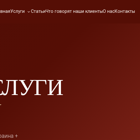
Услуги
авная
Статьи
Что говорят наши клиенты
О нас
Контакты
СЛУГИ
раина +