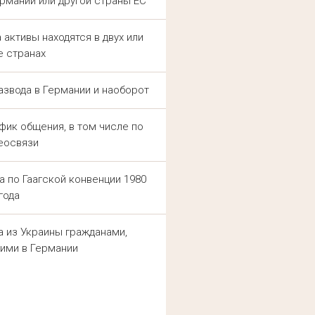
рмании или другой страны ЕС
с личными делами: разводом,
инского, и разобраться в нём
 активы находятся в двух или
лиент часто не знает, какие
е странах
изации.
азвода в Германии и наоборот
с работодателем, договорные
омогает быстрее находить
фик общения, в том числе по
актики, поэтому юридическая
еосвязи
а по Гаагской конвенции 1980
года
ьство и культуру украинских
 украинцев в Германии — это
 из Украины гражданами,
но. Наши адвокаты имеют опыт
ими в Германии
А — КАК