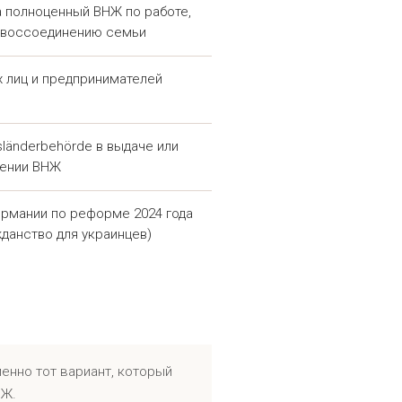
а полноценный ВНЖ по работе,
рав. Стоимость и объём
и воссоединению семьи
 над делом.
 лиц и предпринимателей
И — ПОМОЩЬ
СОМ
länderbehörde в выдаче или
лении ВНЖ
ие вида на жительство и
ермании по реформе 2024 года
ачи заявления до решения
жданство для украинцев)
лах уточняется индивидуально,
т:
тво;
енно тот вариант, который
МЖ.
а;