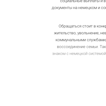
социальные выплаты и в
документы на немецком и со
Обращаться стоит в конк
жительство; увольнение, не
коммунальными службами; п
воссоединение семьи. Так
знаком с немецкой системой
ЮРИДИЧЕСК
— В 
Потребность в
юридичес