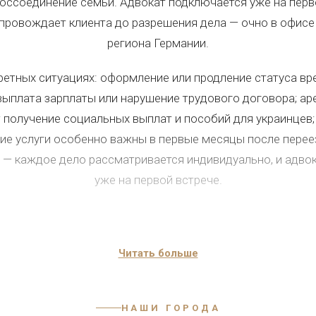
оссоединение семьи. Адвокат подключается уже на перво
провождает клиента до разрешения дела — очно в офисе
региона Германии.
ретных ситуациях: оформление или продление статуса вр
выплата зарплаты или нарушение трудового договора; ар
олучение социальных выплат и пособий для украинцев; 
ие услуги особенно важны в первые месяцы после переез
 — каждое дело рассматривается индивидуально, и адвок
уже на первой встрече.
АЯ ПОМОЩЬ УКРАИНЦАМ 
КАКИХ СИТУАЦИЯХ ОНА 
Читать больше
кой помощи
возникает у переселенцев из Украины в сам
НАШИ ГОРОДА